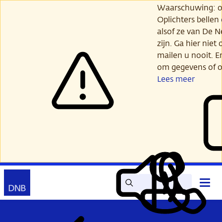
Ga
Waarschuwing: opl
verder
Oplichters bellen
naar
alsof ze van De 
hoofdinhoud
zijn. Ga hier niet 
mailen u nooit. E
om gegevens of o
Lees meer
Zoek
Contact
Hoof
Lees
Mijn
open
voor
DNB