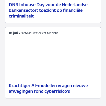
DNB Inhouse Day voor de Nederlandse
16
Nieuwsbericht
bankensector: toezicht op financiële
juli
toezicht
criminaliteit
2026
10 juli 2026
Nieuwsbericht toezicht
Krachtiger AI-modellen vragen nieuwe
10
Nieuwsbericht
afwegingen rond cyberrisico's
juli
toezicht
2026