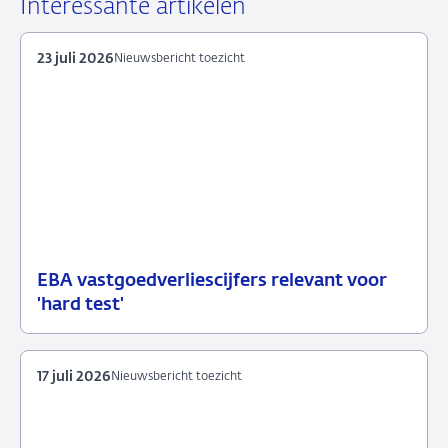
LinkedIn
X
Facebook
e-
Interessante artikelen
mail
23 juli 2026
Nieuwsbericht toezicht
EBA vastgoedverliescijfers relevant voor
23
Nieuwsbericht
'hard test'
juli
toezicht
2026
17 juli 2026
Nieuwsbericht toezicht