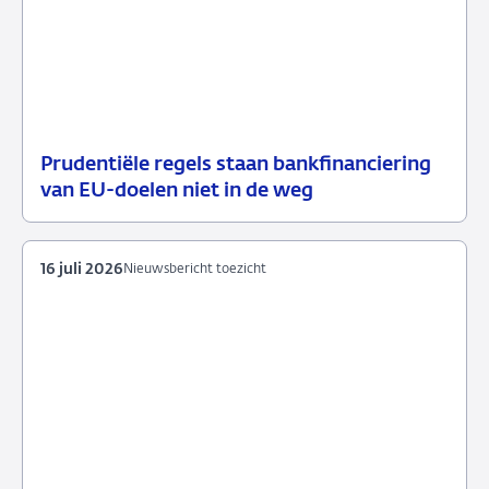
Prudentiële regels staan bankfinanciering
17
Nieuwsbericht
van EU-doelen niet in de weg
juli
toezicht
2026
16 juli 2026
Nieuwsbericht toezicht