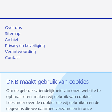
Over ons
Sitemap
Archief
Privacy en beveiliging
Verantwoording
Contact
DNB maakt gebruik van cookies
RSS
Instagram
Linkedin
X
Om de gebruiksvriendelijkheid van onze website te
optimaliseren, maken wij gebruik van cookies.
Lees meer over de cookies die wij gebruiken en de
gegevens die we daarmee verzamelen in onze
Wij maken ons sterk voor financiële stabiliteit en