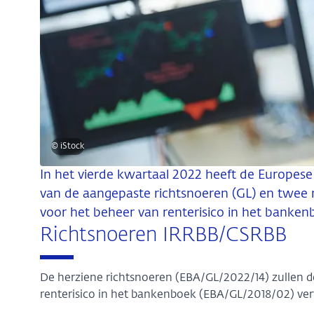
© iStock
In het vierde kwartaal 2022 heeft de Europese 
van de aangepaste richtsnoeren (GL) en twee
voor het beheer van renterisico in het banken
Richtsnoeren IRRBB/CSRBB
De herziene richtsnoeren (EBA/GL/2022/14) zullen d
renterisico in het bankenboek (EBA/GL/2018/02) ve