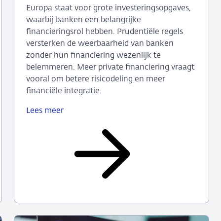
Europa staat voor grote investeringsopgaves,
waarbij banken een belangrijke
financieringsrol hebben. Prudentiële regels
versterken de weerbaarheid van banken
zonder hun financiering wezenlijk te
belemmeren. Meer private financiering vraagt
vooral om betere risicodeling en meer
financiële integratie.
Lees meer
Prudentiële
regels
staan
bankfinanciering
van
EU-
doelen
niet
in
de