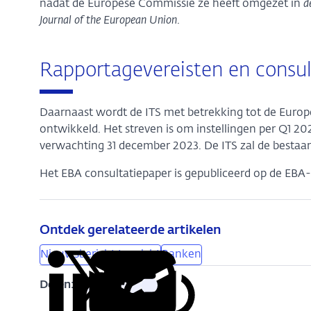
nadat de Europese Commissie ze heeft omgezet in
d
Journal of the European Union
.
Rapportagevereisten en consul
Daarnaast wordt de ITS met betrekking tot de Europ
ontwikkeld. Het streven is om instellingen per Q1 20
verwachting 31 december 2023. De ITS zal de bestaa
Het EBA consultatiepaper is gepubliceerd op de EBA-
Ontdek gerelateerde artikelen
Nieuwsbericht toezicht
Banken
Delen:
Kopieer
Deel
Deel
Deel
Deel
deze
via
via
via
via