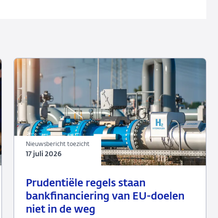
Nieuwsbericht toezicht
17 juli 2026
17
Nieuwsbericht
Prudentiële regels staan
juli
toezicht
bankfinanciering van EU-doelen
2026
niet in de weg