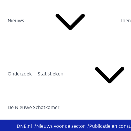
Nieuws
Them
Onderzoek
Statistieken
De Nieuwe Schatkamer
DNB.nl
/
Nieuws voor de sector
/
Publicatie en cons