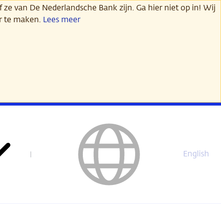
 ze van De Nederlandsche Bank zijn. Ga hier niet op in! Wij
er te maken.
Lees meer
English
This
page
is
not
available
in
English.