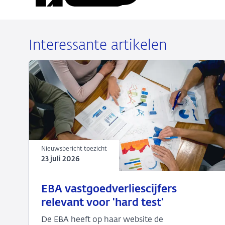
URL
LinkedIn
X
Facebook
e-
mail
Interessante artikelen
Nieuwsbericht toezicht
23 juli 2026
23
Nieuwsbericht
EBA vastgoedverliescijfers
juli
toezicht
relevant voor 'hard test'
2026
De EBA heeft op haar website de