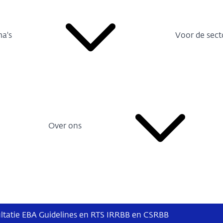
a's
Voor de sect
Over ons
ultatie EBA Guidelines en RTS IRRBB en CSRBB