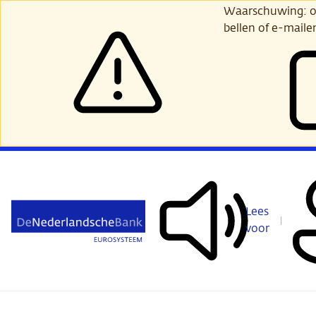
Ga
Waarschuwing: opl
verder
bellen of e-maile
naar
hoofdinhoud
Lees
voor