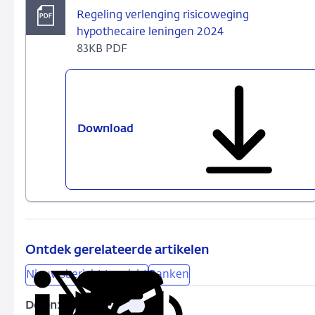
Regeling verlenging risicoweging
hypothecaire leningen 2024
83KB PDF
Download
Regeling
verlenging
risicoweging
hypothecaire
leningen
2024
Ontdek gerelateerde artikelen
Nieuwsbericht toezicht
Banken
Delen:
Kopieer
Deel
Deel
Deel
Deel