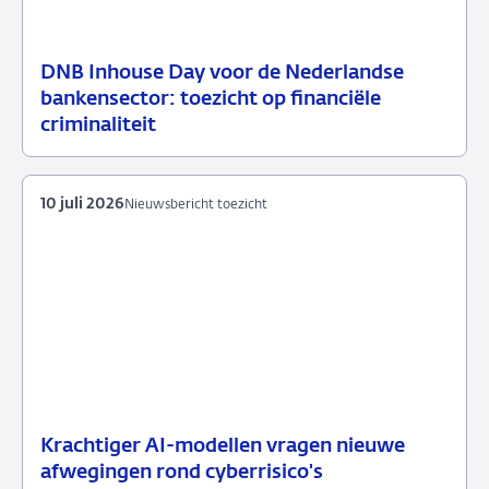
DNB Inhouse Day voor de Nederlandse
16
Nieuwsbericht
bankensector: toezicht op financiële
juli
toezicht
criminaliteit
2026
10 juli 2026
Nieuwsbericht toezicht
Krachtiger AI-modellen vragen nieuwe
10
Nieuwsbericht
afwegingen rond cyberrisico's