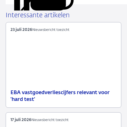
deze
via
via
via
via
URL
LinkedIn
X
Facebook
e-
Interessante artikelen
mail
23 juli 2026
Nieuwsbericht toezicht
EBA vastgoedverliescijfers relevant voor
23
Nieuwsbericht
'hard test'
juli
toezicht
2026
17 juli 2026
Nieuwsbericht toezicht