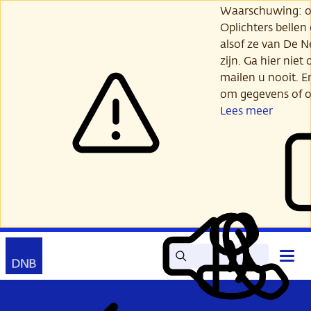
Ga
Waarschuwing: opl
verder
Oplichters bellen
naar
alsof ze van De 
hoofdinhoud
zijn. Ga hier niet 
mailen u nooit. E
om gegevens of o
Lees meer
Zoek
Contact
Hoof
Lees
Mijn
open
voor
DNB