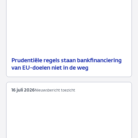
Prudentiële regels staan bankfinanciering
17
Nieuwsbericht
van EU-doelen niet in de weg
juli
toezicht
2026
16 juli 2026
Nieuwsbericht toezicht