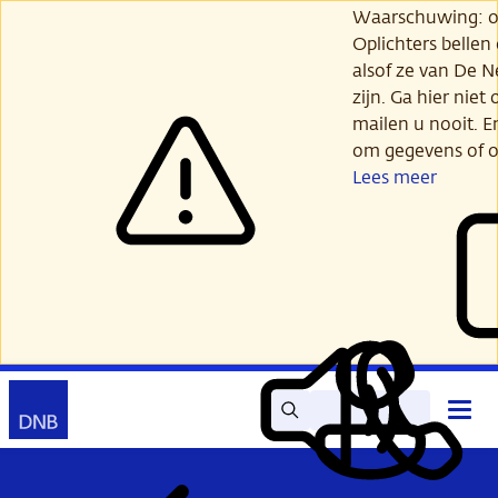
Ga
Waarschuwing: opl
verder
Oplichters bellen
naar
alsof ze van De 
hoofdinhoud
zijn. Ga hier niet 
mailen u nooit. E
om gegevens of o
Lees meer
Zoek
Contact
Hoof
Lees
Mijn
open
voor
DNB