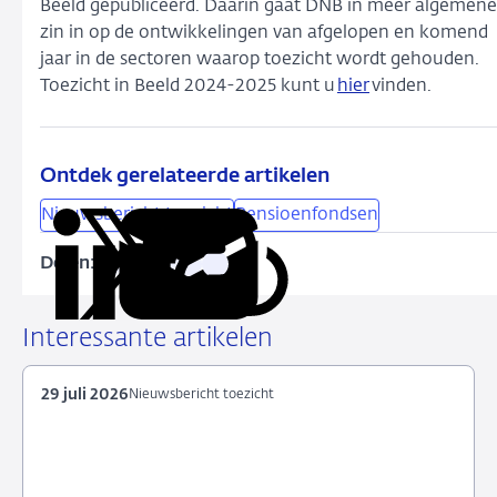
Beeld gepubliceerd. Daarin gaat DNB in meer algemene
zin in op de ontwikkelingen van afgelopen en komend
jaar in de sectoren waarop toezicht wordt gehouden.
Toezicht in Beeld 2024-2025 kunt u
hier
vinden.
Ontdek gerelateerde artikelen
Nieuwsbericht toezicht
Pensioenfondsen
Delen:
Kopieer
Deel
Deel
Deel
Deel
deze
via
via
via
via
URL
LinkedIn
X
Facebook
e-
Interessante artikelen
mail
29 juli 2026
Nieuwsbericht toezicht