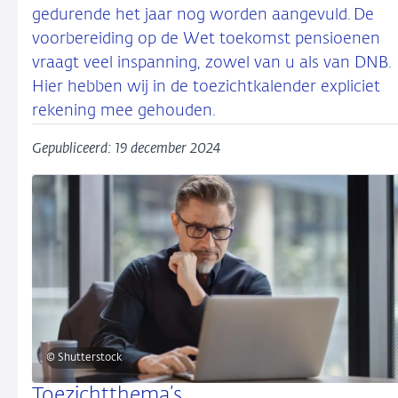
gedurende het jaar nog worden aangevuld. De
voorbereiding op de Wet toekomst pensioenen
vraagt veel inspanning, zowel van u als van DNB.
Hier hebben wij in de toezichtkalender expliciet
rekening mee gehouden.
Gepubliceerd: 19 december 2024
© Shutterstock
Toezichtthema’s