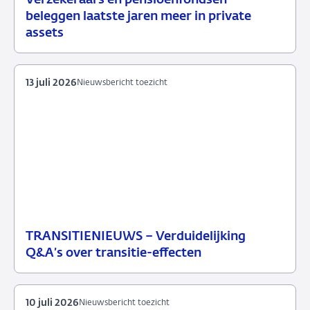
15
Nieuwsbericht
beleggen laatste jaren meer in private
juli
toezicht
assets
2026
13 juli 2026
Nieuwsbericht toezicht
TRANSITIENIEUWS – Verduidelijking
13
Nieuwsbericht
Q&A’s over transitie-effecten
juli
toezicht
2026
10 juli 2026
Nieuwsbericht toezicht