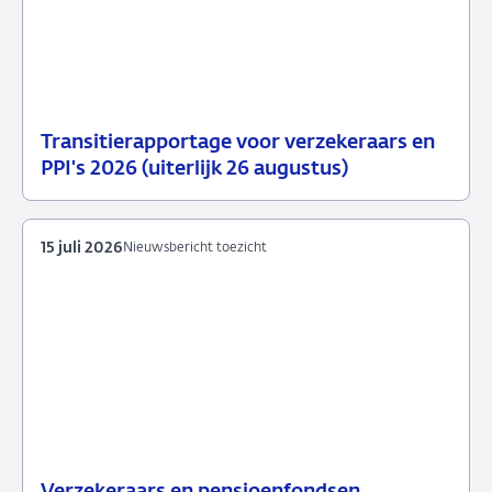
Transitierapportage voor verzekeraars en
29
Nieuwsbericht
PPI's 2026 (uiterlijk 26 augustus)
juli
toezicht
2026
15 juli 2026
Nieuwsbericht toezicht
Verzekeraars en pensioenfondsen