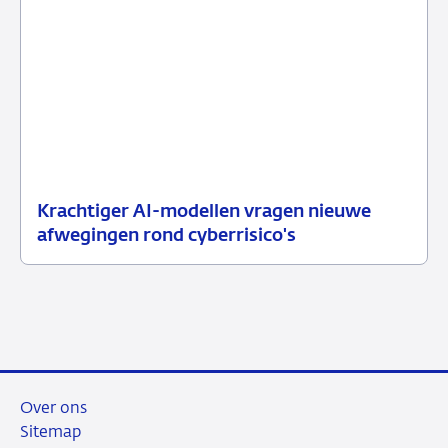
Krachtiger AI-modellen vragen nieuwe
10
Nieuwsbericht
afwegingen rond cyberrisico's
juli
toezicht
2026
Over ons
Sitemap