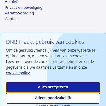
Archief
Privacy en beveiliging
Verantwoording
Contact
DNB maakt gebruik van cookies
RSS
Instagram
Linkedin
X
Om de gebruiksvriendelijkheid van onze website te
optimaliseren, maken wij gebruik van cookies.
Lees meer over de cookies die wij gebruiken en de
gegevens die we daarmee verzamelen in onze
Wij maken ons sterk voor financiële stabiliteit en
cookie-policy
.
dragen daarmee bij aan duurzame welvaart in
Nederland.
Alles accepteren
Alleen noodzakelijk