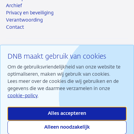
Archief
Privacy en beveiliging
Verantwoording
Contact
DNB maakt gebruik van cookies
RSS
Instagram
Linkedin
X
Om de gebruiksvriendelijkheid van onze website te
optimaliseren, maken wij gebruik van cookies.
Lees meer over de cookies die wij gebruiken en de
gegevens die we daarmee verzamelen in onze
Wij maken ons sterk voor financiële stabiliteit en
cookie-policy
.
dragen daarmee bij aan duurzame welvaart in
Nederland.
Alles accepteren
Alleen noodzakelijk