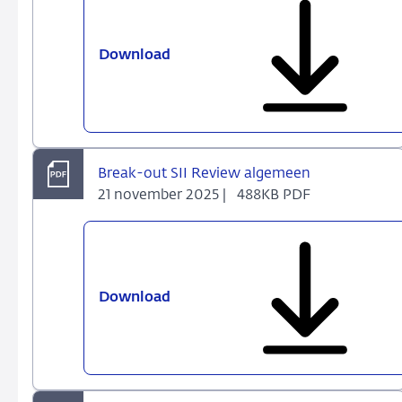
Download
Break-
out
Duurzaamheid
Break-out SII Review algemeen
21 november 2025 |
488KB PDF
Download
Break-
out
SII
Review
algemeen