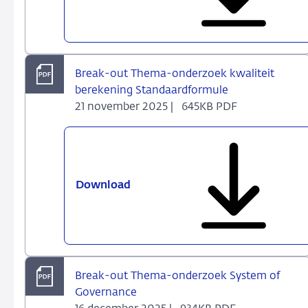
Thema-
onderzoek
EPIFP
Break-out Thema-onderzoek kwaliteit
berekening Standaardformule
21 november 2025 |
645KB PDF
Download
Break-
out
Thema-
onderzoek
kwaliteit
berekening
Break-out Thema-onderzoek System of
Standaardformule
Governance