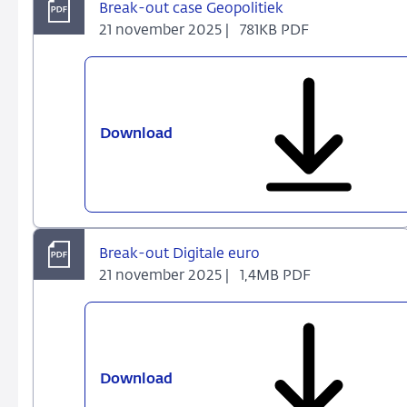
Break-out case Geopolitiek
21 november 2025 |
781KB PDF
Download
Break-
out
case
Geopolitiek
Break-out Digitale euro
21 november 2025 |
1,4MB PDF
Download
Break-
out