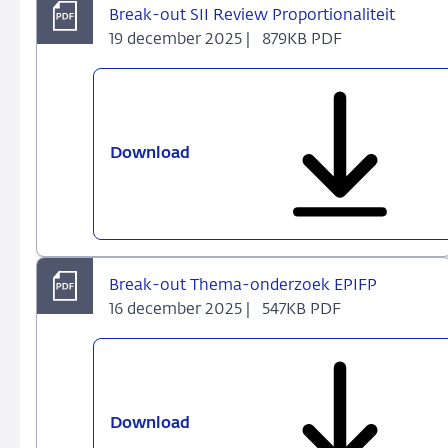
Break-out SII Review Proportionaliteit
19 december 2025 |
879KB PDF
Download
Break-
out
SII
Review
Proportionaliteit
Break-out Thema-onderzoek EPIFP
16 december 2025 |
547KB PDF
Download
Break-
out