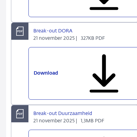
Digitale
euro
Break-out DORA
21 november 2025 |
327KB PDF
Download
Break-
out
DORA
Break-out Duurzaamheid
21 november 2025 |
1,3MB PDF