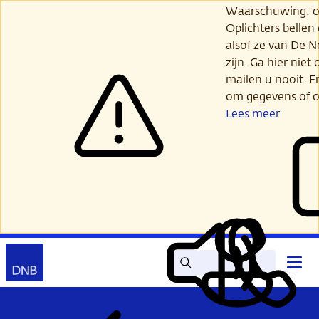
Ga
Waarschuwing: opl
verder
Oplichters bellen
naar
alsof ze van De 
hoofdinhoud
zijn. Ga hier niet 
mailen u nooit. E
om gegevens of o
Lees meer
Zoek
Contact
Hoof
Lees
Mijn
open
voor
DNB