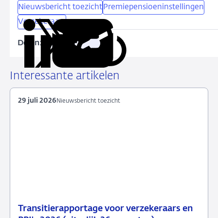
Nieuwsbericht toezicht
Premiepensioeninstellingen
Verzekeraars
Delen:
Kopieer
Deel
Deel
Deel
Deel
deze
via
via
via
via
URL
LinkedIn
X
Facebook
e-
Interessante artikelen
mail
29 juli 2026
Nieuwsbericht toezicht
Transitierapportage voor verzekeraars en
29
Nieuwsbericht