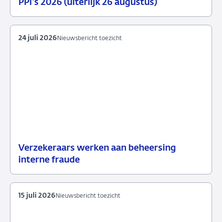
PPI's 2026 (uiterlijk 26 augustus)
juli
toezicht
2026
24 juli 2026
Nieuwsbericht toezicht
Verzekeraars werken aan beheersing
24
Nieuwsbericht
interne fraude
juli
toezicht
2026
15 juli 2026
Nieuwsbericht toezicht