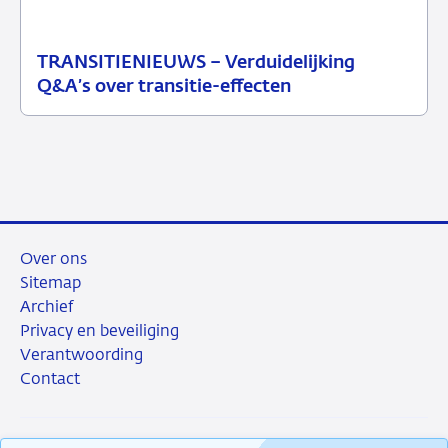
TRANSITIENIEUWS – Verduidelijking
13
Nieuwsbericht
Q&A’s over transitie-effecten
juli
toezicht
2026
Over ons
Sitemap
Archief
Privacy en beveiliging
Verantwoording
Contact