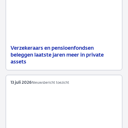
Verzekeraars en pensioenfondsen
15
Nieuwsbericht
beleggen laatste jaren meer in private
juli
toezicht
assets
2026
13 juli 2026
Nieuwsbericht toezicht