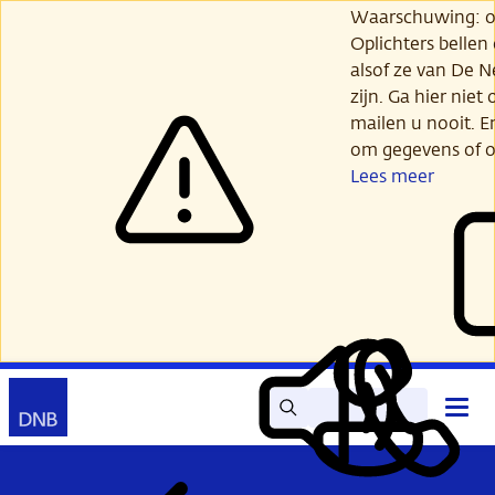
Ga
Waarschuwing: opl
verder
Oplichters bellen
naar
alsof ze van De 
hoofdinhoud
zijn. Ga hier niet 
mailen u nooit. E
om gegevens of o
Lees meer
Zoek
Contact
Hoof
Lees
Mijn
open
voor
DNB