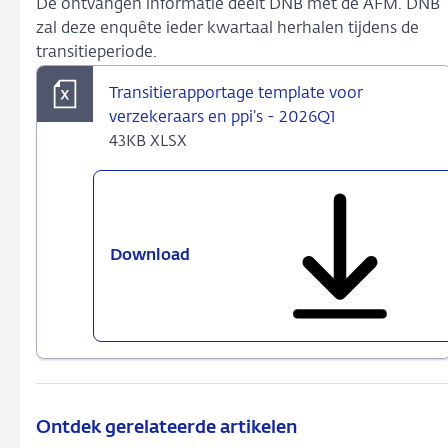
De ontvangen informatie deelt DNB met de AFM. DNB
zal deze enquête ieder kwartaal herhalen tijdens de
transitieperiode.
Transitierapportage template voor
verzekeraars en ppi’s - 2026Q1
43KB XLSX
Download
Transitierapportage
template
voor
verzekeraars
en
ppi’s
-
2026Q1
Ontdek gerelateerde artikelen