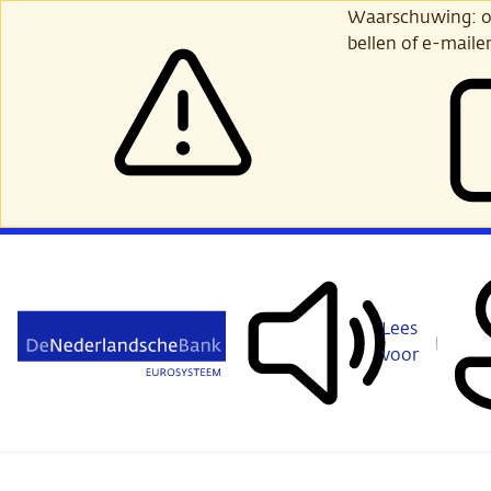
Ga
Waarschuwing: opl
verder
bellen of e-maile
naar
hoofdinhoud
Lees
voor