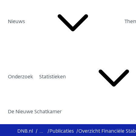
Nieuws
Them
Onderzoek
Statistieken
De Nieuwe Schatkamer
DNB.nl
/
...
/
Publicaties
/
Overzicht Financiële Stabi