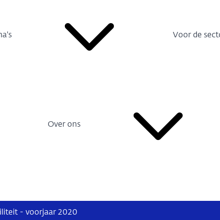
a's
Voor de sect
Over ons
liteit - voorjaar 2020