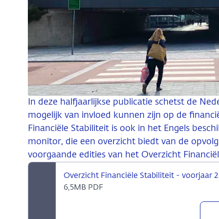
In deze halfjaarlijkse publicatie schetst de N
mogelijk van invloed kunnen zijn op de financië
Financiële Stabiliteit is ook in het Engels besch
monitor, die een overzicht biedt van de opvolg
voorgaande edities van het Overzicht Financiële 
Overzicht Financiële Stabiliteit - voorjaar
6,5MB PDF