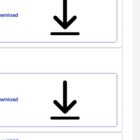
wnload
Overzicht
Financiële
Stabiliteit
-
voorjaar
2020
wnload
Cijferreeks
OFS
-
voorjaar
2020