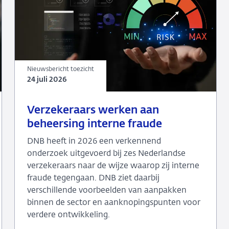
Nieuwsbericht toezicht
24 juli 2026
24
Nieuwsbericht
Verzekeraars werken aan
juli
toezicht
beheersing interne fraude
2026
DNB heeft in 2026 een verkennend
onderzoek uitgevoerd bij zes Nederlandse
verzekeraars naar de wijze waarop zij interne
fraude tegengaan. DNB ziet daarbij
verschillende voorbeelden van aanpakken
binnen de sector en aanknopingspunten voor
verdere ontwikkeling.