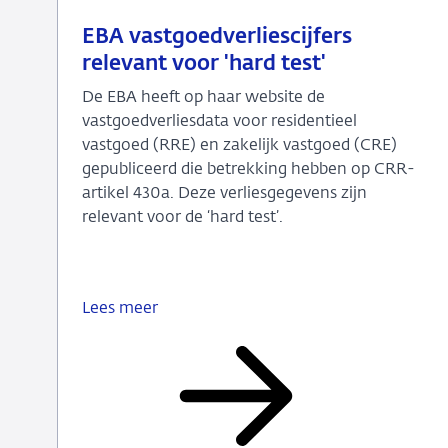
23
Nieuwsbericht
EBA vastgoedverliescijfers
juli
toezicht
relevant voor 'hard test'
2026
De EBA heeft op haar website de
vastgoedverliesdata voor residentieel
vastgoed (RRE) en zakelijk vastgoed (CRE)
gepubliceerd die betrekking hebben op CRR-
artikel 430a. Deze verliesgegevens zijn
relevant voor de ‘hard test’.
Lees meer
EBA
vastgoedverliescijfers
relevant
voor
'hard
test'