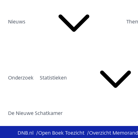
Nieuws
Them
Onderzoek
Statistieken
De Nieuwe Schatkamer
DNB.nl
/
Open Boek Toezicht
/
Overzicht Memoranda