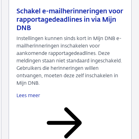
21
Nieuwsbericht
Schakel e-mailherinneringen voor
juli
toezicht
rapportagedeadlines in via Mijn
2026
DNB
Instellingen kunnen sinds kort in Mijn DNB e-
mailherinneringen inschakelen voor
aankomende rapportagedeadlines. Deze
meldingen staan niet standaard ingeschakeld.
Gebruikers die herinneringen willen
ontvangen, moeten deze zelf inschakelen in
Mijn DNB.
Lees meer
Schakel
e-
mailherinneringen
voor
rapportagedeadlines
in