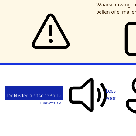
Ga
Waarschuwing: opl
verder
bellen of e-maile
naar
hoofdinhoud
Lees
voor