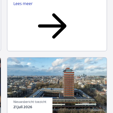
Lees meer
Verzekeraars
werken
aan
beheersing
interne
fraude
Nieuwsbericht toezicht
21 juli 2026