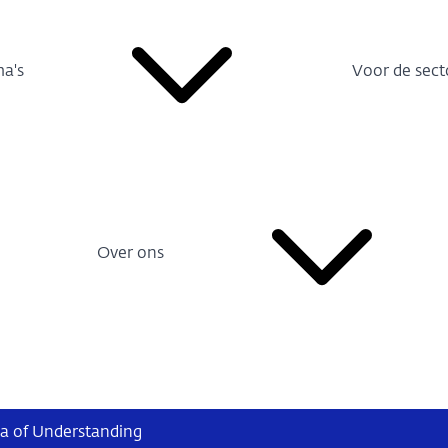
a's
Voor de sect
Over ons
 of Understanding