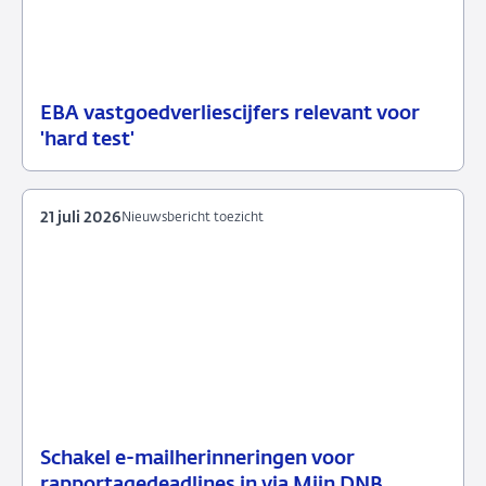
EBA vastgoedverliescijfers relevant voor
23
Nieuwsbericht
'hard test'
juli
toezicht
2026
21 juli 2026
Nieuwsbericht toezicht
Schakel e-mailherinneringen voor
21
Nieuwsbericht
rapportagedeadlines in via Mijn DNB