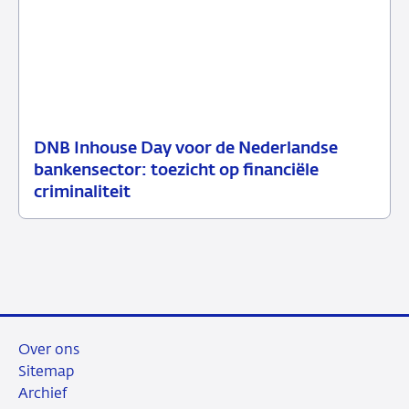
DNB Inhouse Day voor de Nederlandse
16
Nieuwsbericht
bankensector: toezicht op financiële
juli
toezicht
criminaliteit
2026
Over ons
Sitemap
Archief