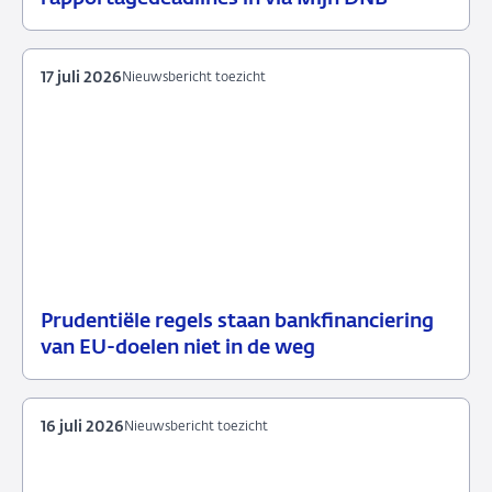
juli
toezicht
2026
17 juli 2026
Nieuwsbericht toezicht
Prudentiële regels staan bankfinanciering
17
Nieuwsbericht
van EU-doelen niet in de weg
juli
toezicht
2026
16 juli 2026
Nieuwsbericht toezicht