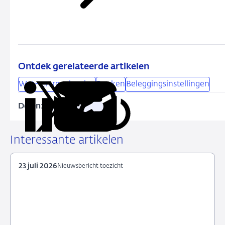
Ontdek gerelateerde artikelen
Wet- en regelgeving
Banken
Beleggingsinstellingen
Delen:
Kopieer
Deel
Deel
Deel
Deel
deze
via
via
via
via
URL
LinkedIn
X
Facebook
e-
Interessante artikelen
mail
23 juli 2026
Nieuwsbericht toezicht