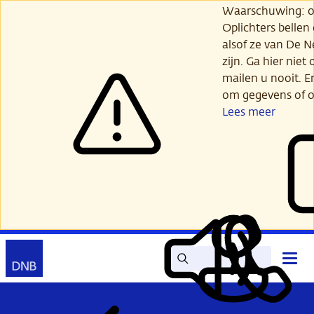
Ga
Waarschuwing: opl
verder
Oplichters bellen
naar
alsof ze van De 
hoofdinhoud
zijn. Ga hier niet 
mailen u nooit. E
om gegevens of o
Lees meer
Zoek
Contact
Hoof
Lees
Mijn
open
voor
DNB