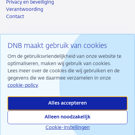
Privacy en beveiliging
Verantwoording
Contact
DNB maakt gebruik van cookies
RSS
Instagram
Linkedin
X
Om de gebruiksvriendelijkheid van onze website te
optimaliseren, maken wij gebruik van cookies.
Lees meer over de cookies die wij gebruiken en de
gegevens die we daarmee verzamelen in onze
Wij maken ons sterk voor financiële stabiliteit en
cookie-policy
.
dragen daarmee bij aan duurzame welvaart in
Nederland.
Alles accepteren
Alleen noodzakelijk
Cookie-instellingen