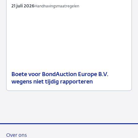
21 juli 2026
Handhavingsmaatregelen
Boete voor BondAuction Europe B.V.
21
Handhavingsmaatregelen
wegens niet tijdig rapporteren
juli
2026
Over ons