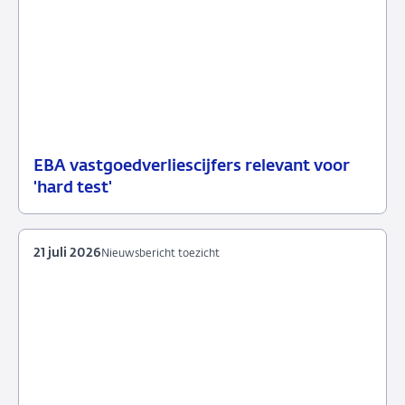
EBA vastgoedverliescijfers relevant voor
23
Nieuwsbericht
'hard test'
juli
toezicht
2026
21 juli 2026
Nieuwsbericht toezicht