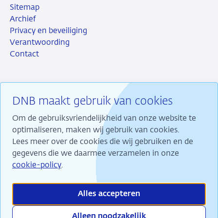
Sitemap
Archief
Privacy en beveiliging
Verantwoording
Contact
DNB maakt gebruik van cookies
RSS
Instagram
Linkedin
X
Om de gebruiksvriendelijkheid van onze website te
optimaliseren, maken wij gebruik van cookies.
Lees meer over de cookies die wij gebruiken en de
gegevens die we daarmee verzamelen in onze
Wij maken ons sterk voor financiële stabiliteit en
cookie-policy
.
dragen daarmee bij aan duurzame welvaart in
Nederland.
Alles accepteren
Alleen noodzakelijk