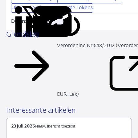
Uitgever Activagerelateerde Tokens
Delen:
Kopieer
Deel
Deel
Deel
Deel
deze
via
via
via
via
Grondslag
URL
LinkedIn
X
Facebook
e-
Verordening Nr 648/2012 (Verorden
mail
EUR-Lex)
Interessante artikelen
23 juli 2026
Nieuwsbericht toezicht