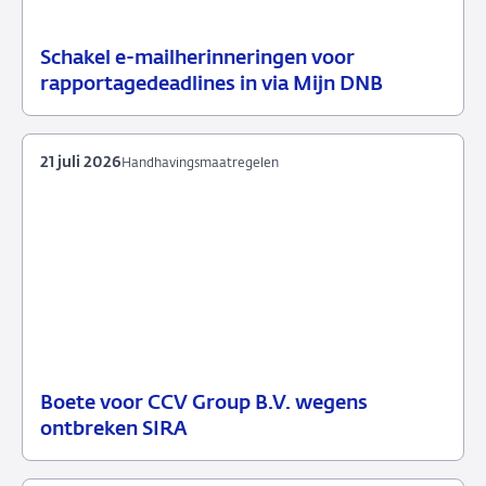
Schakel e-mailherinneringen voor
21
Nieuwsbericht
rapportagedeadlines in via Mijn DNB
juli
toezicht
2026
21 juli 2026
Handhavingsmaatregelen
Boete voor CCV Group B.V. wegens
21
Handhavingsmaatregelen
ontbreken SIRA
juli
2026