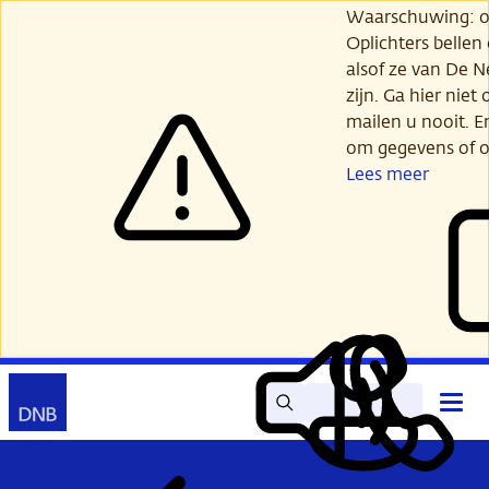
Ga
Waarschuwing: opl
verder
Oplichters bellen
naar
alsof ze van De 
hoofdinhoud
zijn. Ga hier niet 
mailen u nooit. E
om gegevens of o
Lees meer
Zoek
Contact
Hoof
Lees
Mijn
open
voor
DNB