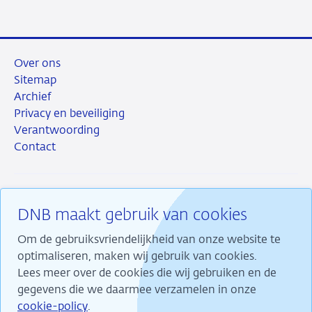
mail
Over ons
Sitemap
Archief
Privacy en beveiliging
Verantwoording
Contact
DNB maakt gebruik van cookies
RSS
Instagram
Linkedin
X
Om de gebruiksvriendelijkheid van onze website te
optimaliseren, maken wij gebruik van cookies.
Lees meer over de cookies die wij gebruiken en de
gegevens die we daarmee verzamelen in onze
Wij maken ons sterk voor financiële stabiliteit en
cookie-policy
.
dragen daarmee bij aan duurzame welvaart in