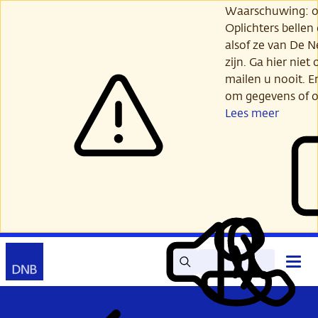
Ga
Waarschuwing: opl
verder
Oplichters bellen
naar
alsof ze van De 
hoofdinhoud
zijn. Ga hier niet 
mailen u nooit. E
om gegevens of o
Lees meer
Zoek
Contact
Hoof
Lees
Mijn
open
voor
DNB