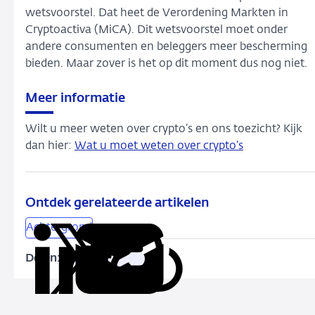
wetsvoorstel. Dat heet de Verordening Markten in
Cryptoactiva (MiCA). Dit wetsvoorstel moet onder
andere consumenten en beleggers meer bescherming
bieden. Maar zover is het op dit moment dus nog niet.
Meer informatie
Wilt u meer weten over crypto’s en ons toezicht? Kijk
dan hier:
Wat u moet weten over crypto’s
Ontdek gerelateerde artikelen
Achtergrond
Delen:
Kopieer
Deel
Deel
Deel
Deel
deze
via
via
via
via
URL
LinkedIn
X
Facebook
e-