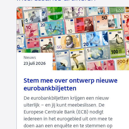
Nieuws
23 juli 2026
23
Nieuws
Stem mee over ontwerp nieuwe
juli
eurobankbiljetten
2026
De eurobankbiljetten krijgen een nieuw
uiterlijk – en jij kunt meebeslissen. De
Europese Centrale Bank (ECB) nodigt
iedereen in het eurogebied uit om mee te
doen aan een enquête en te stemmen op