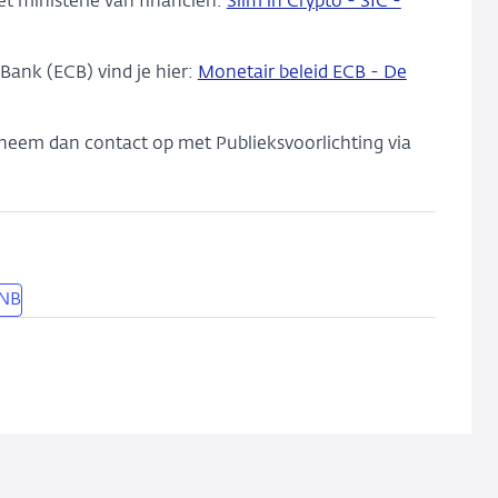
et ministerie van financien:
Slim in Crypto - SIC -
Bank (ECB) vind je hier:
Monetair beleid ECB - De
neem dan contact op met Publieksvoorlichting via
DNB