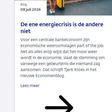
Blog
08 juli 2026
08
Blog
De ene energiecrisis is de andere
juli
niet
2026
Voor een centrale bankeconoom zijn
economische weersomslagen part of the job.
Net als alles erop wijst dat het mooi weer
wordt in de economie, slaat de stemming om
vanwege een gebeurtenis die niemand zag
aankomen. Dat schrijft Tjerk Kroes in het
nieuwe Economenblog.
Lees meer
De
ene
energiecrisis
is
de