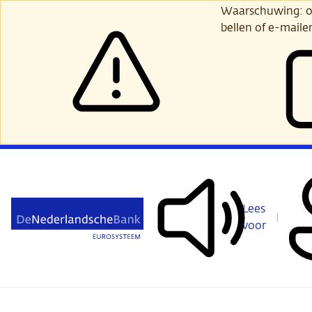
Ga
Waarschuwing: opl
verder
bellen of e-maile
naar
hoofdinhoud
Lees
voor