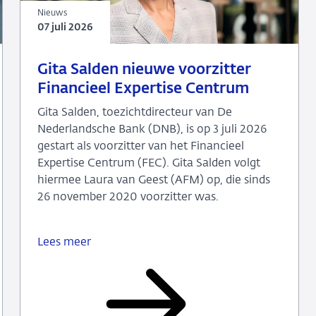
Nieuws
07 juli 2026
07
Nieuws
Gita Salden nieuwe voorzitter
juli
Financieel Expertise Centrum
2026
Gita Salden, toezichtdirecteur van De
Nederlandsche Bank (DNB), is op 3 juli 2026
gestart als voorzitter van het Financieel
Expertise Centrum (FEC). Gita Salden volgt
hiermee Laura van Geest (AFM) op, die sinds
26 november 2020 voorzitter was.
Lees meer
Gita
Salden
nieuwe
voorzitter
Financieel