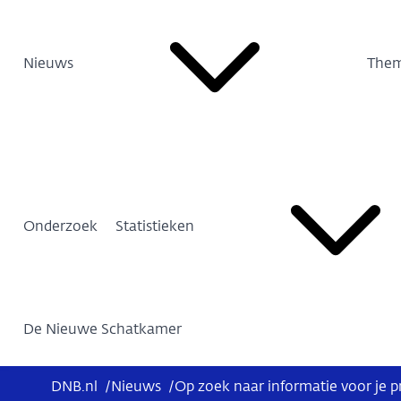
Nieuws
Them
Onderzoek
Statistieken
De Nieuwe Schatkamer
DNB.nl
/
Nieuws
/
Op zoek naar informatie voor je p