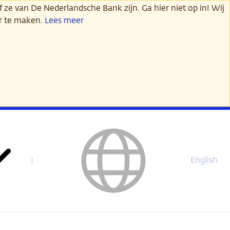
 ze van De Nederlandsche Bank zijn. Ga hier niet op in! Wij
er te maken.
Lees meer
English
This
page
is
not
available
in
English.