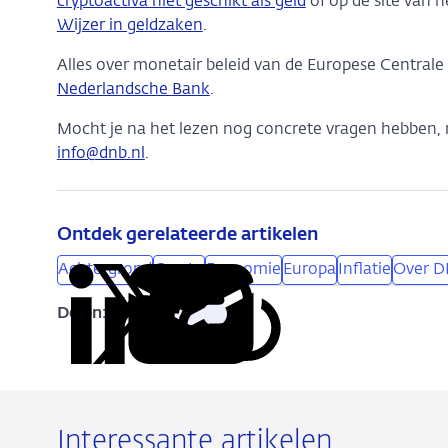
cryptoactiva niet geschikt als geld
of op de site van h
Wijzer in geldzaken
.
Alles over monetair beleid van de Europese Centrale 
Nederlandsche Bank
.
Mocht je na het lezen nog concrete vragen hebben, 
info@dnb.nl
.
Ontdek gerelateerde artikelen
Achtergrond
Crypto
Economie
Europa
Inflatie
Over 
Delen:
Kopieer
Deel
Deel
Deel
Deel
deze
via
via
via
via
URL
LinkedIn
X
Facebook
e-
mail
Interessante artikelen