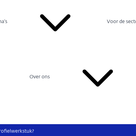
a's
Voor de sect
Over ons
rofielwerkstuk?