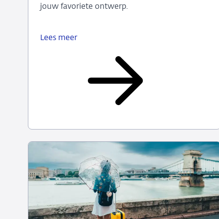
jouw favoriete ontwerp.
Lees meer
Stem
mee
over
ontwerp
nieuwe
eurobankbiljetten