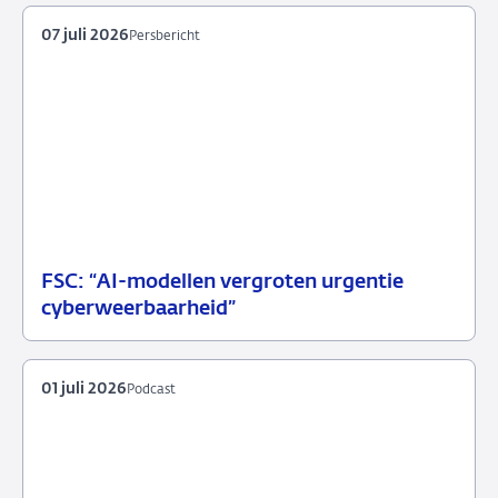
juli
2026
07 juli 2026
Persbericht
FSC: “AI-modellen vergroten urgentie
07
Persbericht
cyberweerbaarheid”
juli
2026
01 juli 2026
Podcast