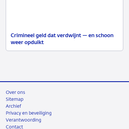
Crimineel geld dat verdwijnt — en schoon
01
Podcast
weer opduikt
juli
2026
Over ons
Sitemap
Archief
Privacy en beveiliging
Verantwoording
Contact