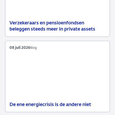
Verzekeraars en pensioenfondsen
15
Nieuws
beleggen steeds meer in private assets
juli
2026
08 juli 2026
Blog
De ene energiecrisis is de andere niet
08
Blog