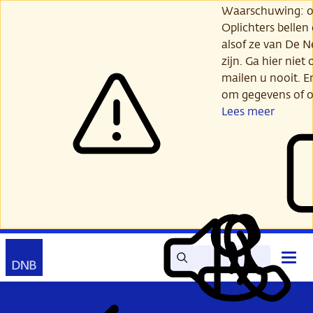
Ga
Waarschuwing: opl
verder
Oplichters bellen
naar
alsof ze van De 
hoofdinhoud
zijn. Ga hier niet 
mailen u nooit. E
om gegevens of o
Lees meer
Zoek
Contact
Hoof
Lees
Mijn
open
voor
DNB