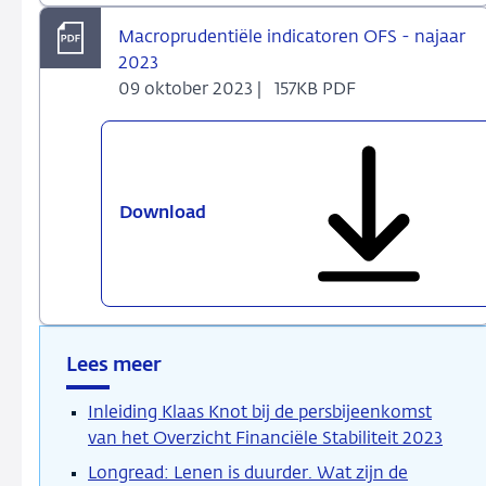
Macroprudentiële indicatoren OFS - najaar
2023
09 oktober 2023 |
157KB PDF
Download
Macroprudentiële
indicatoren
OFS
-
najaar
2023
Lees meer
Inleiding Klaas Knot bij de persbijeenkomst
van het Overzicht Financiële Stabiliteit 2023
Longread: Lenen is duurder. Wat zijn de