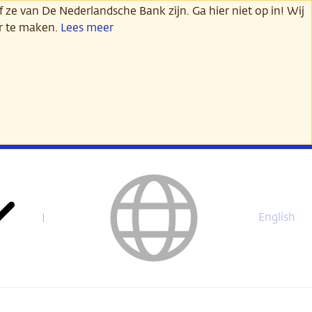
 ze van De Nederlandsche Bank zijn. Ga hier niet op in! Wij
er te maken.
Lees meer
English
This
page
is
not
available
in
English.