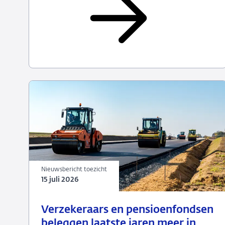
en
PPI's
2026
(uiterlijk
26
augustus)
Nieuwsbericht toezicht
15 juli 2026
15
Nieuwsbericht
Verzekeraars en pensioenfondsen
juli
toezicht
beleggen laatste jaren meer in