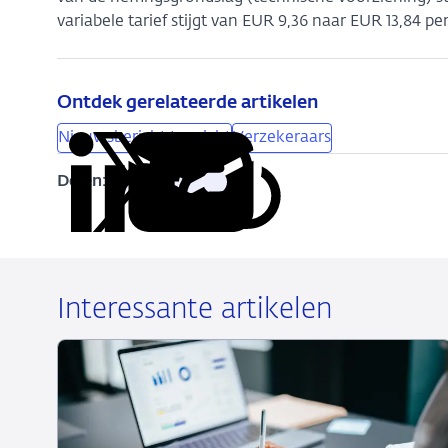
variabele tarief stijgt van EUR 9,36 naar EUR 13,84 p
Ontdek gerelateerde artikelen
Nieuwsbericht toezicht
Verzekeraars
Delen:
Kopieer
Deel
Deel
Deel
Deel
deze
via
via
via
via
URL
LinkedIn
X
Facebook
e-
mail
Interessante artikelen