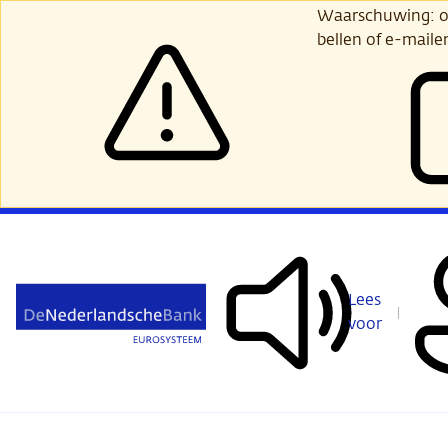
Ga
Waarschuwing: opl
verder
bellen of e-maile
naar
hoofdinhoud
Lees
voor