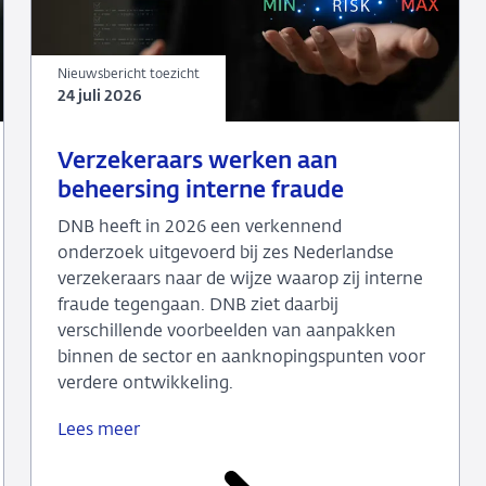
Nieuwsbericht toezicht
24 juli 2026
24
Nieuwsbericht
Verzekeraars werken aan
juli
toezicht
beheersing interne fraude
2026
DNB heeft in 2026 een verkennend
onderzoek uitgevoerd bij zes Nederlandse
verzekeraars naar de wijze waarop zij interne
fraude tegengaan. DNB ziet daarbij
verschillende voorbeelden van aanpakken
binnen de sector en aanknopingspunten voor
verdere ontwikkeling.
Lees meer
Verzekeraars
werken
aan