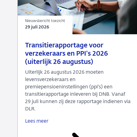
Nieuwsbericht toezicht
29 juli 2026
29
Nieuwsbericht
Transitierapportage voor
juli
toezicht
verzekeraars en PPI's 2026
2026
(uiterlijk 26 augustus)
Uiterlijk 26 augustus 2026 moeten
levensverzekeraars en
premiepensioeninstellingen (ppi's) een
transitierapportage inleveren bij DNB. Vanaf
29 juli kunnen zij deze rapportage indienen via
DLR.
Lees meer
Transitierapportage
voor
verzekeraars