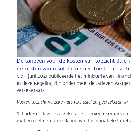
De tarieven voor de kosten van toezicht dalen
de kosten van resolutie nemen toe ten opzichte
Op 4 juni 2021 publiceerde het ministerie van Financ
In deze Regeling zijn onder meer de tarieven vastges
verzekeraars.
Kosten toezicht verzekeraars (exclusief zorgverzekeraars)
Schade- en levensverzekeraars, herverzekeraars en n
maken met een forse daling van het variabele tarief 