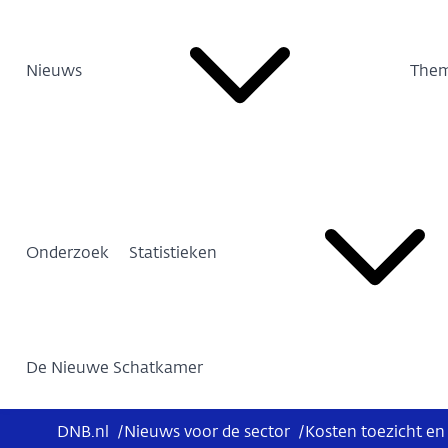
Nieuws
Them
Onderzoek
Statistieken
De Nieuwe Schatkamer
DNB.nl
/
Nieuws voor de sector
/
Kosten toezicht en 