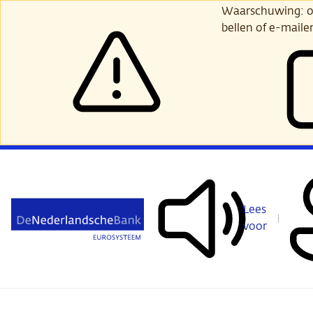
Ga
Waarschuwing: opl
verder
bellen of e-maile
naar
hoofdinhoud
Lees
voor