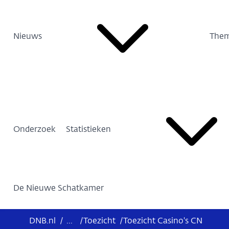
Nieuws
Them
Onderzoek
Statistieken
De Nieuwe Schatkamer
DNB.nl
/
...
/
Toezicht
/
Toezicht Casino's CN