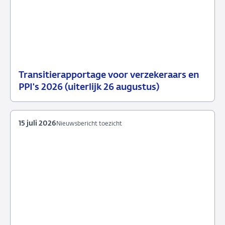
Transitierapportage voor verzekeraars en
29
Nieuwsbericht
PPI's 2026 (uiterlijk 26 augustus)
juli
toezicht
2026
15 juli 2026
Nieuwsbericht toezicht