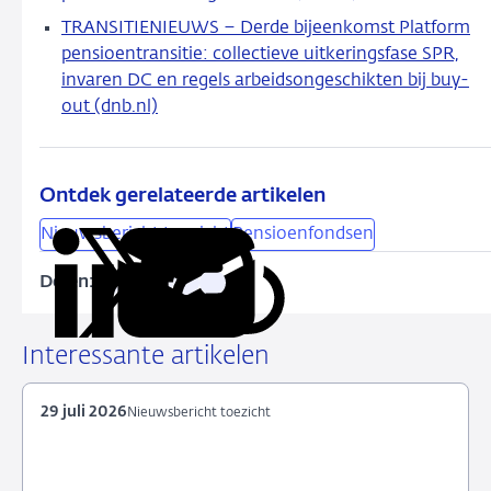
TRANSITIENIEUWS – Derde bijeenkomst Platform
pensioentransitie: collectieve uitkeringsfase SPR,
invaren DC en regels arbeidsongeschikten bij buy-
out (dnb.nl)
Ontdek gerelateerde artikelen
Nieuwsbericht toezicht
Pensioenfondsen
Delen:
Kopieer
Deel
Deel
Deel
Deel
deze
via
via
via
via
URL
LinkedIn
X
Facebook
e-
Interessante artikelen
mail
29 juli 2026
Nieuwsbericht toezicht