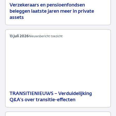
Verzekeraars en pensioenfondsen
15
Nieuwsbericht
beleggen laatste jaren meer in private
juli
toezicht
assets
2026
13 juli 2026
Nieuwsbericht toezicht
TRANSITIENIEUWS – Verduidelijking
13
Nieuwsbericht
Q&A’s over transitie-effecten
juli
toezicht
2026