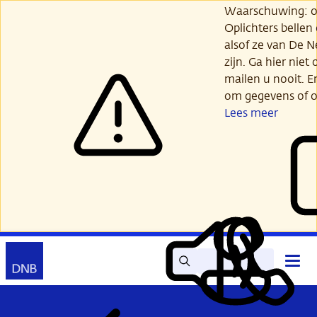
Ga
Waarschuwing: opl
verder
Oplichters bellen
naar
alsof ze van De 
hoofdinhoud
zijn. Ga hier niet 
mailen u nooit. E
om gegevens of o
Lees meer
Zoek
Contact
Hoof
Lees
Mijn
open
voor
DNB