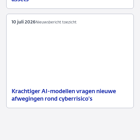
2026
10 juli 2026
Nieuwsbericht toezicht
Krachtiger AI-modellen vragen nieuwe
10
Nieuwsbericht
afwegingen rond cyberrisico's
juli
toezicht
2026