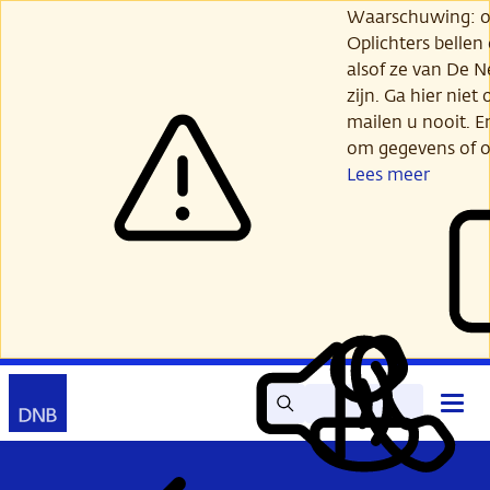
Ga
Waarschuwing: opl
verder
Oplichters bellen
naar
alsof ze van De 
hoofdinhoud
zijn. Ga hier niet 
mailen u nooit. E
om gegevens of o
Lees meer
Zoek
Contact
Hoof
Lees
Mijn
open
voor
DNB