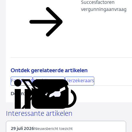
Succesfactoren
vergunningaanvraag
Ontdek gerelateerde artikelen
Factsheet
Markttoegang
Verzekeraars
Delen:
Kopieer
Deel
Deel
Deel
Deel
deze
via
via
via
via
URL
LinkedIn
X
Facebook
e-
Interessante artikelen
mail
29 juli 2026
Nieuwsbericht toezicht