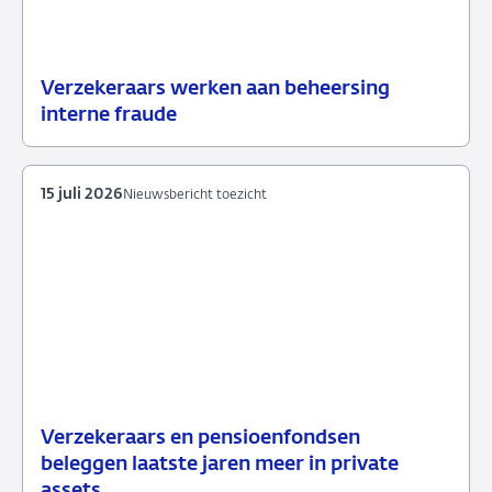
Verzekeraars werken aan beheersing
24
Nieuwsbericht
interne fraude
juli
toezicht
2026
15 juli 2026
Nieuwsbericht toezicht
Verzekeraars en pensioenfondsen
15
Nieuwsbericht
beleggen laatste jaren meer in private
juli
toezicht
assets