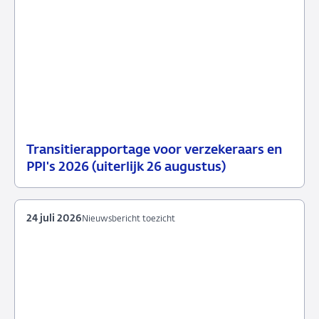
Transitierapportage voor verzekeraars en
29
Nieuwsbericht
PPI's 2026 (uiterlijk 26 augustus)
juli
toezicht
2026
24 juli 2026
Nieuwsbericht toezicht