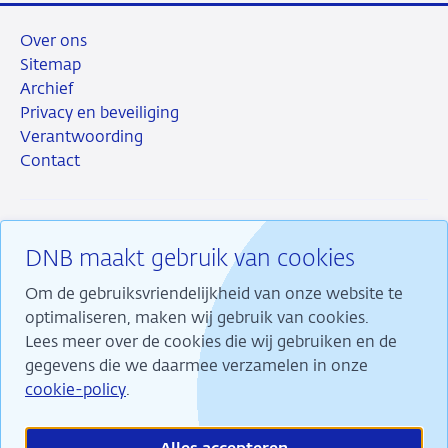
Over ons
Sitemap
Archief
Privacy en beveiliging
Verantwoording
Contact
DNB maakt gebruik van cookies
RSS
Instagram
Linkedin
X
Om de gebruiksvriendelijkheid van onze website te
optimaliseren, maken wij gebruik van cookies.
Lees meer over de cookies die wij gebruiken en de
gegevens die we daarmee verzamelen in onze
Wij maken ons sterk voor financiële stabiliteit en
cookie-policy
.
dragen daarmee bij aan duurzame welvaart in
Nederland.