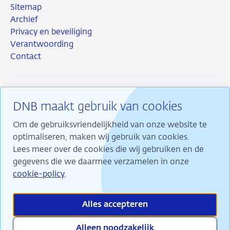
Sitemap
Archief
Privacy en beveiliging
Verantwoording
Contact
DNB maakt gebruik van cookies
RSS
Instagram
Linkedin
X
Om de gebruiksvriendelijkheid van onze website te
optimaliseren, maken wij gebruik van cookies.
Lees meer over de cookies die wij gebruiken en de
gegevens die we daarmee verzamelen in onze
Wij maken ons sterk voor financiële stabiliteit en
cookie-policy
.
dragen daarmee bij aan duurzame welvaart in
Nederland.
Alles accepteren
Alleen noodzakelijk