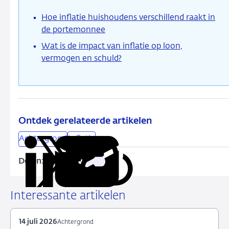
Hoe inflatie huishoudens verschillend raakt in
de portemonnee
Wat is de impact van inflatie op loon,
vermogen en schuld?
Ontdek gerelateerde artikelen
Achtergrond
Inflatie
Delen:
Kopieer
Deel
Deel
Deel
Deel
deze
via
via
via
via
URL
LinkedIn
X
Facebook
e-
Interessante artikelen
mail
14 juli 2026
Achtergrond