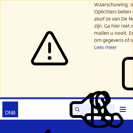
Ga
Waarschuwing: opl
verder
Oplichters bellen
naar
alsof ze van De 
hoofdinhoud
zijn. Ga hier niet 
mailen u nooit. E
om gegevens of o
Lees meer
Zoek
Contact
Hoof
Lees
Mijn
open
voor
DNB