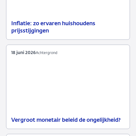
Inflatie: zo ervaren huishoudens
23
Achtergrond
prijsstijgingen
juni
2026
18 juni 2026
Achtergrond
Vergroot monetair beleid de ongelijkheid?
18
Achtergrond
juni