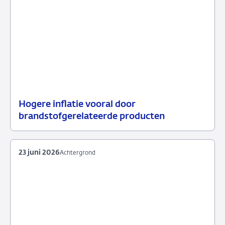
Hogere inflatie vooral door
14
Achtergrond
brandstofgerelateerde producten
juli
2026
23 juni 2026
Achtergrond