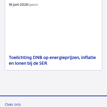
2026
18 juni 2026
Speech
Toelichting DNB op energieprijzen, inflatie
18
Speech
en lonen bij de SER
juni
2026
Over ons