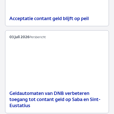
Acceptatie contant geld blijft op peil
07
Nieuws
juli
2026
03 juli 2026
Persbericht
Geldautomaten van DNB verbeteren
03
Persbericht
toegang tot contant geld op Saba en Sint-
juli
Eustatius
2026