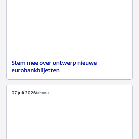
Stem mee over ontwerp nieuwe
23
Nieuws
eurobankbiljetten
juli
2026
07 juli 2026
Nieuws