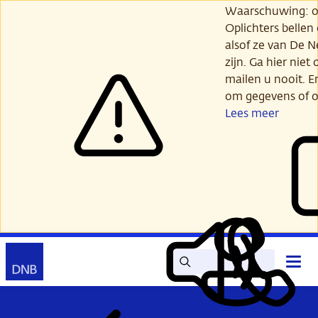
Ga
Waarschuwing: opl
verder
Oplichters bellen
naar
alsof ze van De 
hoofdinhoud
zijn. Ga hier niet 
mailen u nooit. E
om gegevens of o
Lees meer
Zoek
Contact
Hoof
Lees
Mijn
open
voor
DNB