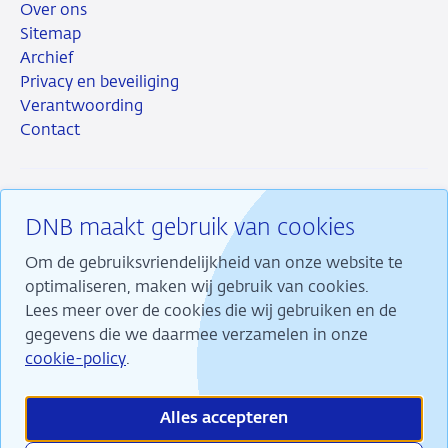
Over ons
Sitemap
Archief
Privacy en beveiliging
Verantwoording
Contact
DNB maakt gebruik van cookies
RSS
Instagram
Linkedin
X
Om de gebruiksvriendelijkheid van onze website te
optimaliseren, maken wij gebruik van cookies.
Lees meer over de cookies die wij gebruiken en de
gegevens die we daarmee verzamelen in onze
Wij maken ons sterk voor financiële stabiliteit en
cookie-policy
.
dragen daarmee bij aan duurzame welvaart in
Nederland.
Alles accepteren