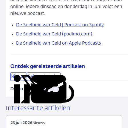
bekende kanalen. De eerste twee afleveringen staan
online, iedere dinsdag en donderdag in juni volgt een
nieuwe podcast.
De Snelheid van Geld | Podcast on Spotify
De Snelheid van Geld (podimo.com)
De Snelheid van Geld on Apple Podcasts
Ontdek gerelateerde artikelen
Nieuws
Geld en betalen
Delen:
Kopieer
Deel
Deel
Deel
Deel
deze
via
via
via
via
URL
LinkedIn
X
Facebook
e-
Interessante artikelen
mail
23 juli 2026
Nieuws