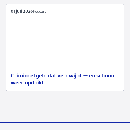
01 juli 2026
Podcast
Crimineel geld dat verdwijnt — en schoon
01
Podcast
weer opduikt
juli
2026