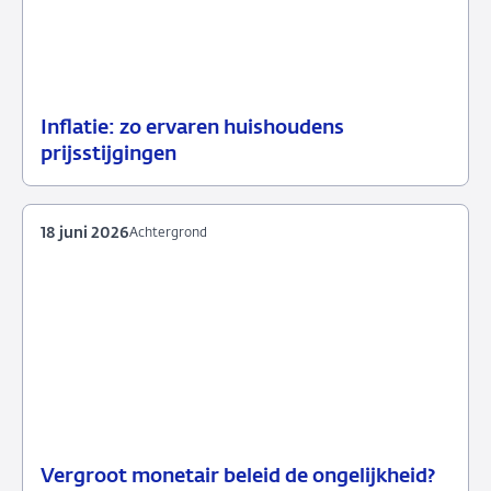
Inflatie: zo ervaren huishoudens
23
Achtergrond
prijsstijgingen
juni
2026
18 juni 2026
Achtergrond
Vergroot monetair beleid de ongelijkheid?