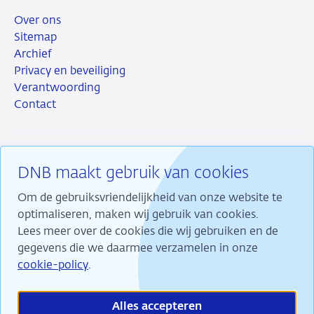
Over ons
Sitemap
Archief
Privacy en beveiliging
Verantwoording
Contact
DNB maakt gebruik van cookies
RSS
Instagram
Linkedin
X
Om de gebruiksvriendelijkheid van onze website te
optimaliseren, maken wij gebruik van cookies.
Lees meer over de cookies die wij gebruiken en de
gegevens die we daarmee verzamelen in onze
Wij maken ons sterk voor financiële stabiliteit en
cookie-policy
.
dragen daarmee bij aan duurzame welvaart in
Nederland.
Alles accepteren