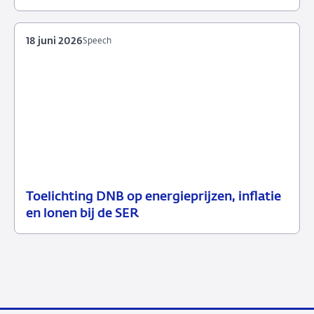
18
Achtergrond
juni
2026
18 juni 2026
Speech
Toelichting DNB op energieprijzen, inflatie
18
Speech
en lonen bij de SER
juni
2026