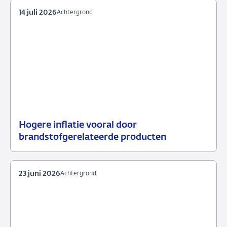
14 juli 2026
Achtergrond
Hogere inflatie vooral door
14
Achtergrond
brandstofgerelateerde producten
juli
2026
23 juni 2026
Achtergrond