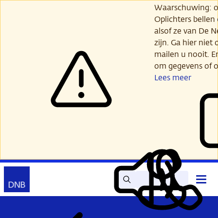
Ga
Waarschuwing: opl
verder
Oplichters bellen
naar
alsof ze van De 
hoofdinhoud
zijn. Ga hier niet 
mailen u nooit. E
om gegevens of o
Lees meer
Zoek
Contact
Hoof
Lees
Mijn
open
voor
DNB