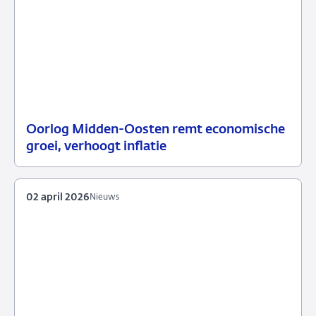
Oorlog Midden-Oosten remt economische
12
Persbericht
groei, verhoogt inflatie
juni
2026
02 april 2026
Nieuws