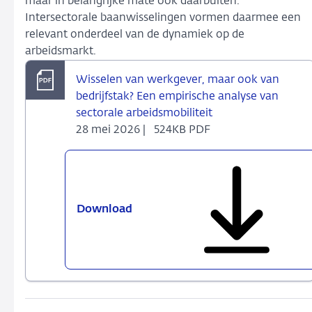
maar in belangrijke mate ook daarbuiten.
Intersectorale baanwisselingen vormen daarmee een
relevant onderdeel van de dynamiek op de
arbeidsmarkt.
Wisselen van werkgever, maar ook van
bedrijfstak? Een empirische analyse van
sectorale arbeidsmobiliteit
28 mei 2026 |
524KB PDF
Download
Wisselen
van
werkgever,
maar
ook
van
bedrijfstak?