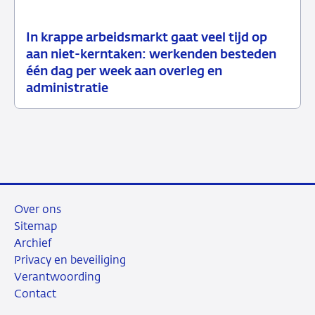
In krappe arbeidsmarkt gaat veel tijd op
02
Nieuws
aan niet-kerntaken: werkenden besteden
april
één dag per week aan overleg en
2026
administratie
Over ons
Sitemap
Archief
Privacy en beveiliging
Verantwoording
Contact