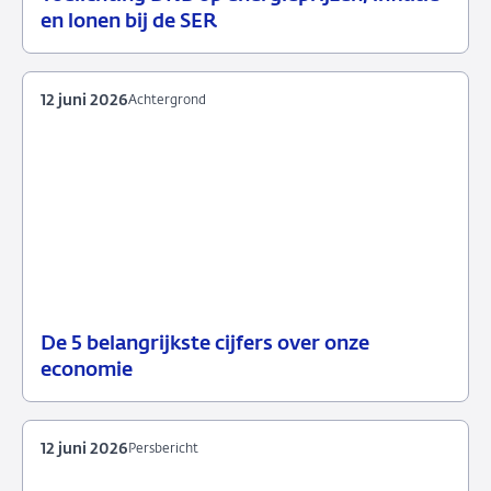
18
Speech
en lonen bij de SER
juni
2026
12 juni 2026
Achtergrond
De 5 belangrijkste cijfers over onze
12
Achtergrond
economie
juni
2026
12 juni 2026
Persbericht