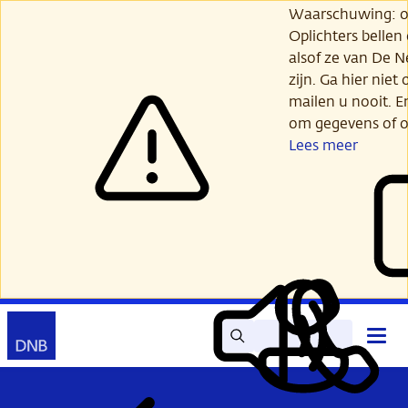
Ga
Waarschuwing: opl
verder
Oplichters bellen
naar
alsof ze van De 
hoofdinhoud
zijn. Ga hier niet 
mailen u nooit. E
om gegevens of o
Lees meer
Zoek
Contact
Hoof
Lees
Mijn
open
voor
DNB