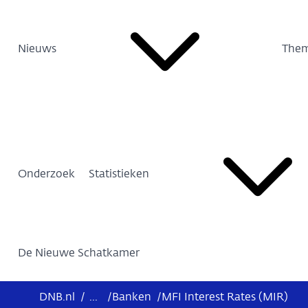
Nieuws
Them
Onderzoek
Statistieken
De Nieuwe Schatkamer
DNB.nl
/
...
/
Banken
/
MFI Interest Rates (MIR)