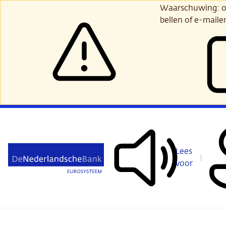
Ga
Waarschuwing: opl
verder
bellen of e-maile
naar
hoofdinhoud
Lees
voor