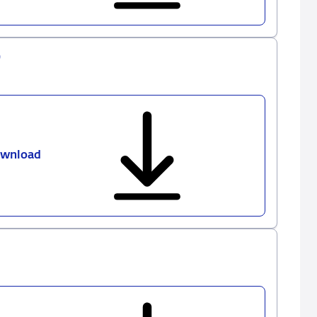
notes
1.2.0
0
wnload
DNB
MIR
xBRL-
XML
Sample
Instances
0
1.2.0