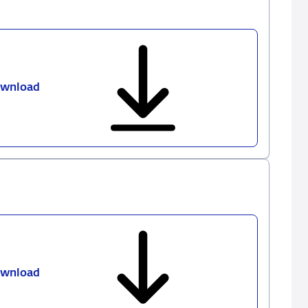
wnload
DNB
MIR
Excel
Templates
1.2.0
wnload
DNB
MIR
Release