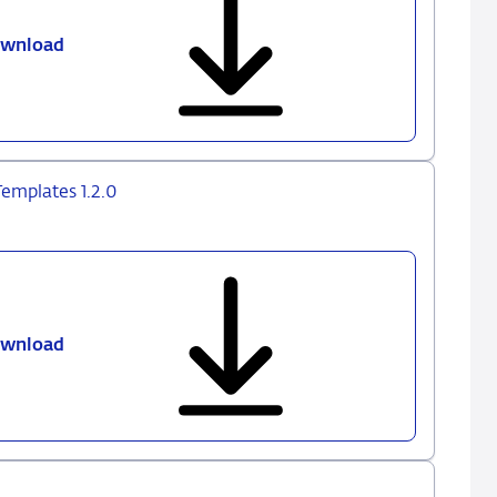
wnload
DNB
MIR
xBRL-
CSV
Sample
Instances
mplates 1.2.0
1.2.0
wnload
DNB
MIR
DPM
Dictionary
and
Annotated