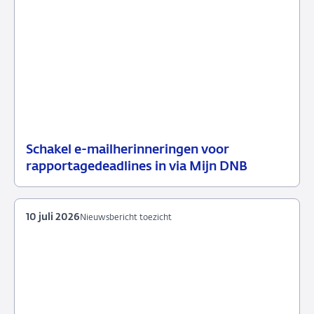
Schakel e-mailherinneringen voor
21
Nieuwsbericht
rapportagedeadlines in via Mijn DNB
juli
toezicht
2026
10 juli 2026
Nieuwsbericht toezicht