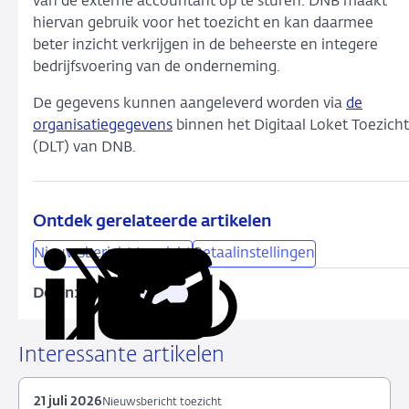
van de externe accountant op te sturen. DNB maakt
hiervan gebruik voor het toezicht en kan daarmee
beter inzicht verkrijgen in de beheerste en integere
bedrijfsvoering van de onderneming.
De gegevens kunnen aangeleverd worden via
de
organisatiegegevens
binnen het Digitaal Loket Toezicht
(DLT) van DNB.
Ontdek gerelateerde artikelen
Nieuwsbericht toezicht
Betaalinstellingen
Delen:
Kopieer
Deel
Deel
Deel
Deel
deze
via
via
via
via
URL
LinkedIn
X
Facebook
e-
Interessante artikelen
mail
21 juli 2026
Nieuwsbericht toezicht