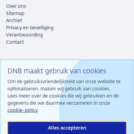
Over ons
Sitemap
Archief
Privacy en beveiliging
Verantwoording
Contact
DNB maakt gebruik van cookies
RSS
Instagram
Linkedin
X
Om de gebruiksvriendelijkheid van onze website te
optimaliseren, maken wij gebruik van cookies.
Lees meer over de cookies die wij gebruiken en de
gegevens die we daarmee verzamelen in onze
Wij maken ons sterk voor financiële stabiliteit en
cookie-policy
.
dragen daarmee bij aan duurzame welvaart in
Nederland.
Alles accepteren