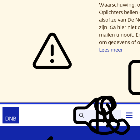
Ga
Waarschuwing: opl
verder
Oplichters bellen
naar
alsof ze van De 
hoofdinhoud
zijn. Ga hier niet 
mailen u nooit. E
om gegevens of o
Lees meer
Zoek
Contact
Hoof
Lees
Mijn
open
voor
DNB