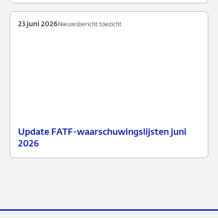
2026
23 juni 2026
Nieuwsbericht toezicht
Update FATF-waarschuwingslijsten juni
23
Nieuwsbericht
2026
juni
toezicht
2026