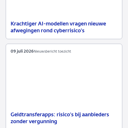
Krachtiger AI-modellen vragen nieuwe
10
Nieuwsbericht
afwegingen rond cyberrisico's
juli
toezicht
2026
09 juli 2026
Nieuwsbericht toezicht
Geldtransferapps: risico’s bij aanbieders
09
Nieuwsbericht
zonder vergunning
juli
toezicht