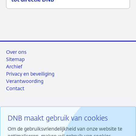
tot directie DNB
maart
2021
Over ons
Sitemap
Archief
Privacy en beveiliging
Verantwoording
Contact
DNB maakt gebruik van cookies
RSS
Instagram
Linkedin
X
Om de gebruiksvriendelijkheid van onze website te