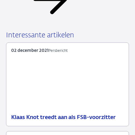
Interessante artikelen
02 december 2021
Persbericht
Klaas Knot treedt aan als FSB-voorzitter
02
Persbericht
december