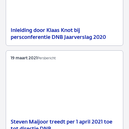
Inleiding door Klaas Knot bij
22
Persbericht
persconferentie DNB Jaarverslag 2020
maart
2021
19 maart 2021
Persbericht
Steven Maijoor treedt per 1 april 2021 toe
19
Persbericht