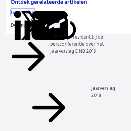
Ontdek gerelateerde artikelen
Jaarverslag
Delen:
Kopieer
Deel
Deel
Deel
Deel
deze
via
via
via
via
URL
Inleiding President bij de
LinkedIn
X
Facebook
e-
persconferentie over het
mail
Jaarverslag DNB 2019
Jaarverslag
2018