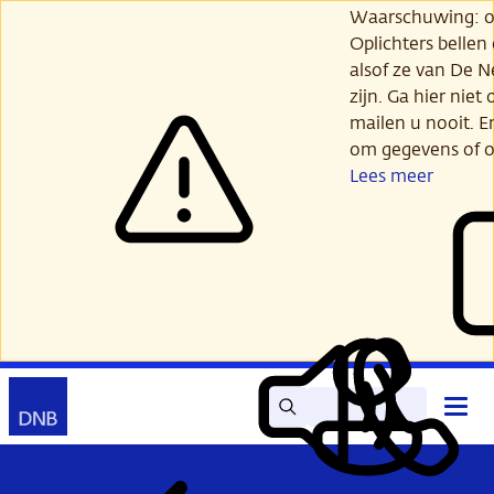
Ga
Waarschuwing: opl
verder
Oplichters bellen
naar
alsof ze van De 
hoofdinhoud
zijn. Ga hier niet 
mailen u nooit. E
om gegevens of o
Lees meer
Zoek
Contact
Hoof
Lees
Mijn
open
voor
DNB