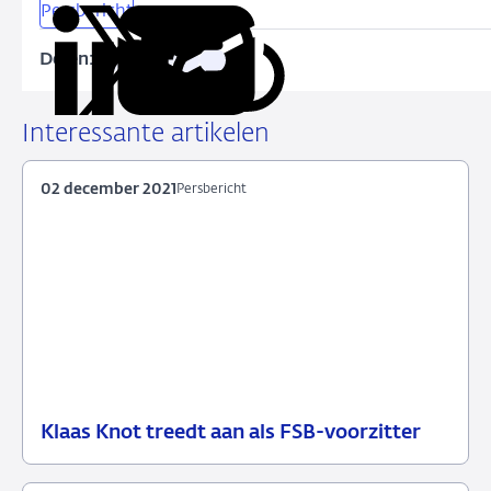
Persbericht
Delen:
Kopieer
Deel
Deel
Deel
Deel
deze
via
via
via
via
URL
LinkedIn
X
Facebook
e-
Interessante artikelen
mail
02 december 2021
Persbericht
Klaas Knot treedt aan als FSB-voorzitter
02
Persbericht
december