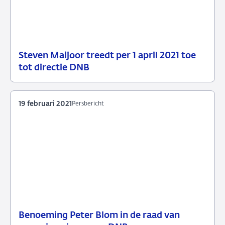
Steven Maijoor treedt per 1 april 2021 toe
19
Persbericht
tot directie DNB
maart
2021
19 februari 2021
Persbericht
Benoeming Peter Blom in de raad van
19
Persbericht