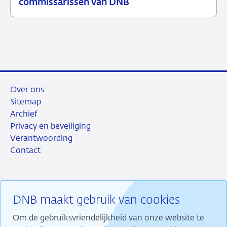
commissarissen van DNB
februari
2021
Over ons
Sitemap
Archief
Privacy en beveiliging
Verantwoording
Contact
DNB maakt gebruik van cookies
RSS
Instagram
Linkedin
X
Om de gebruiksvriendelijkheid van onze website te