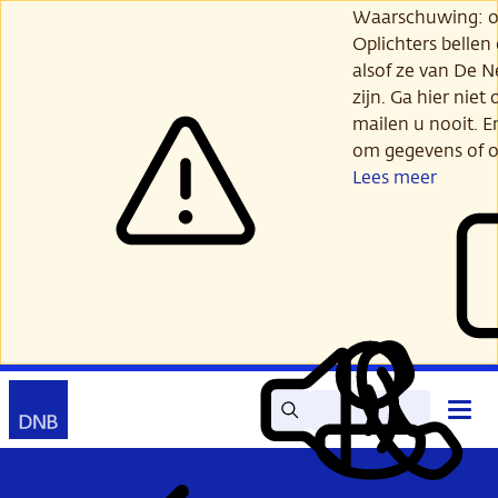
Ga
Waarschuwing: opl
verder
Oplichters bellen
naar
alsof ze van De 
hoofdinhoud
zijn. Ga hier niet 
mailen u nooit. E
om gegevens of o
Lees meer
Zoek
Contact
Hoof
Lees
Mijn
open
voor
DNB