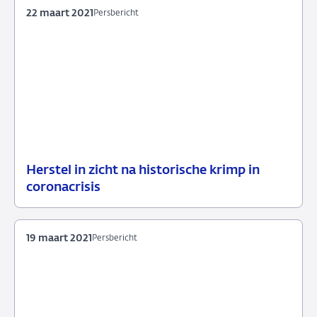
2021
22 maart 2021
Persbericht
Herstel in zicht na historische krimp in
22
Persbericht
coronacrisis
maart
2021
19 maart 2021
Persbericht