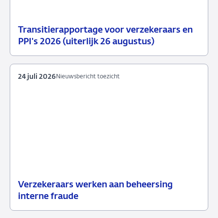
Transitierapportage voor verzekeraars en
29
Nieuwsbericht
PPI's 2026 (uiterlijk 26 augustus)
juli
toezicht
2026
24 juli 2026
Nieuwsbericht toezicht
Verzekeraars werken aan beheersing
24
Nieuwsbericht
interne fraude
juli
toezicht
2026