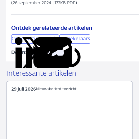
(26 september 2024 | 172KB PDF)
Ontdek gerelateerde artikelen
Consultatie Toezicht
Verzekeraars
Delen:
Kopieer
Deel
Deel
Deel
Deel
deze
via
via
via
via
URL
LinkedIn
X
Facebook
e-
Interessante artikelen
mail
29 juli 2026
Nieuwsbericht toezicht