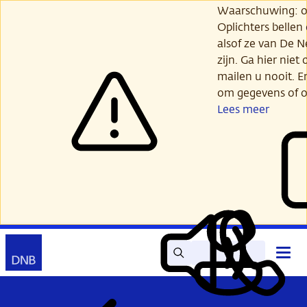
Ga
Waarschuwing: opl
verder
Oplichters bellen
naar
alsof ze van De 
hoofdinhoud
zijn. Ga hier niet 
mailen u nooit. E
om gegevens of o
Lees meer
Zoek
Contact
Hoof
Lees
Mijn
open
voor
DNB