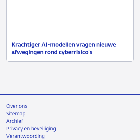
Krachtiger AI-modellen vragen nieuwe
10
Nieuwsbericht
afwegingen rond cyberrisico's
juli
toezicht
2026
Over ons
Sitemap
Archief
Privacy en beveiliging
Verantwoording