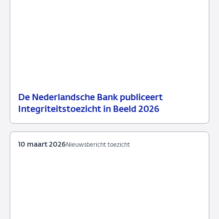
De Nederlandsche Bank publiceert
10
Nieuwsbericht
Integriteitstoezicht in Beeld 2026
maart
toezicht
2026
10 maart 2026
Nieuwsbericht toezicht