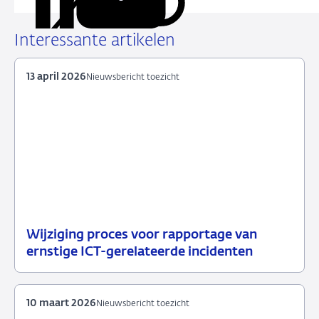
Deel
Deel
Deel
Deel
deze
via
via
via
via
URL
LinkedIn
X
Facebook
e-
Interessante artikelen
mail
13 april 2026
Nieuwsbericht toezicht
Wijziging proces voor rapportage van
13
Nieuwsbericht
ernstige ICT-gerelateerde incidenten
april
toezicht
2026
10 maart 2026
Nieuwsbericht toezicht