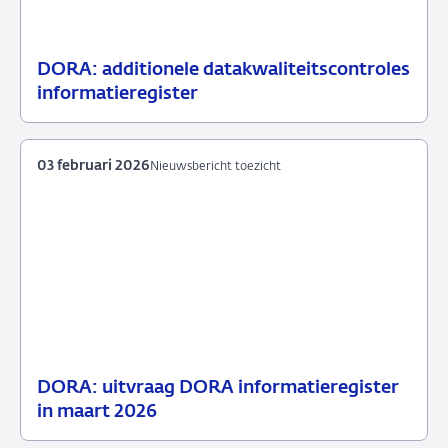
DORA: additionele datakwaliteitscontroles
10
Nieuwsbericht
informatieregister
maart
toezicht
2026
03 februari 2026
Nieuwsbericht toezicht
DORA: uitvraag DORA informatieregister
03
Nieuwsbericht
in maart 2026
februari
toezicht