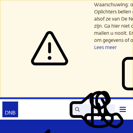
Ga
Waarschuwing: opl
verder
Oplichters bellen
naar
alsof ze van De 
hoofdinhoud
zijn. Ga hier niet 
mailen u nooit. E
om gegevens of o
Lees meer
Zoek
Contact
Hoof
Lees
Mijn
open
voor
DNB