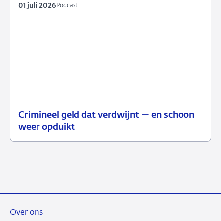
01 juli 2026
Podcast
Crimineel geld dat verdwijnt — en schoon
01
Podcast
weer opduikt
juli
2026
Over ons