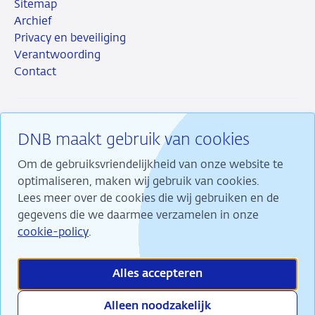
Sitemap
Archief
Privacy en beveiliging
Verantwoording
Contact
DNB maakt gebruik van cookies
RSS
Instagram
Linkedin
X
Om de gebruiksvriendelijkheid van onze website te
optimaliseren, maken wij gebruik van cookies.
Lees meer over de cookies die wij gebruiken en de
gegevens die we daarmee verzamelen in onze
Wij maken ons sterk voor financiële stabiliteit en
cookie-policy
.
dragen daarmee bij aan duurzame welvaart in
Nederland.
Alles accepteren
Alleen noodzakelijk