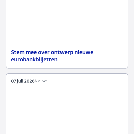
Stem mee over ontwerp nieuwe
23
Nieuws
eurobankbiljetten
juli
2026
07 juli 2026
Nieuws