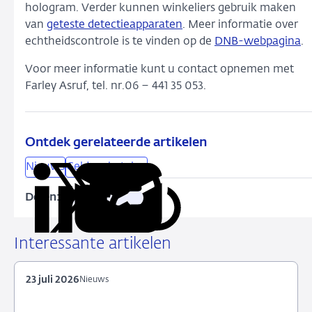
hologram. Verder kunnen winkeliers gebruik maken
van
geteste detectieapparaten
. Meer informatie over
echtheidscontrole is te vinden op de
DNB-webpagina
.
Voor meer informatie kunt u contact opnemen met
Farley Asruf, tel. nr.06 – 441 35 053.
Ontdek gerelateerde artikelen
Nieuws
Geld en betalen
Delen:
Kopieer
Deel
Deel
Deel
Deel
deze
via
via
via
via
URL
LinkedIn
X
Facebook
e-
Interessante artikelen
mail
23 juli 2026
Nieuws