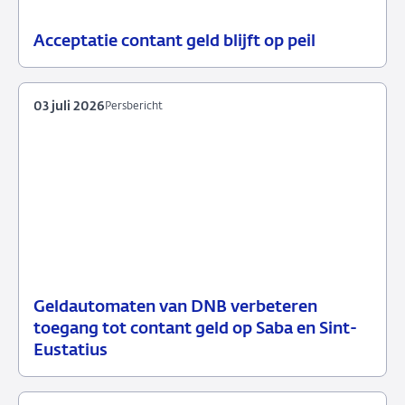
Acceptatie contant geld blijft op peil
07
Nieuws
juli
2026
03 juli 2026
Persbericht
Geldautomaten van DNB verbeteren
03
Persbericht
toegang tot contant geld op Saba en Sint-
juli
Eustatius
2026