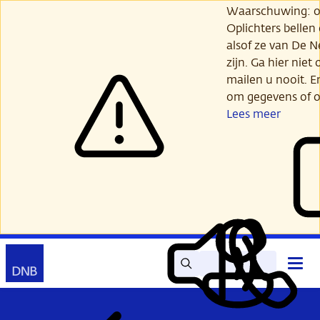
Ga
Waarschuwing: opl
verder
Oplichters bellen
naar
alsof ze van De 
hoofdinhoud
zijn. Ga hier niet 
mailen u nooit. E
om gegevens of o
Lees meer
Zoek
Contact
Hoof
Lees
Mijn
open
voor
DNB