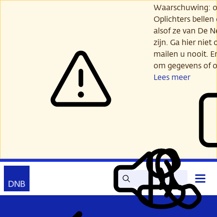
Ga
Waarschuwing: opl
verder
Oplichters bellen
naar
alsof ze van De 
hoofdinhoud
zijn. Ga hier niet 
mailen u nooit. E
om gegevens of o
Lees meer
Zoek
Contact
Hoof
Lees
Mijn
open
voor
DNB