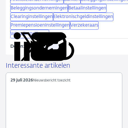
Beleggingsondernemingen
Betaalinstellingen
Clearinginstellingen
Elektronischgeldinstellingen
Premiepensioeninstellingen
Verzekeraars
Wisselinstellingen
Delen:
Kopieer
Deel
Deel
Deel
Deel
deze
via
via
via
via
URL
LinkedIn
X
Facebook
e-
Interessante artikelen
mail
29 juli 2026
Nieuwsbericht toezicht