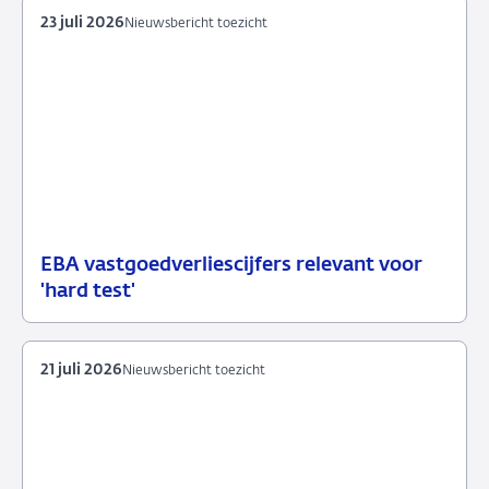
23 juli 2026
Nieuwsbericht toezicht
EBA vastgoedverliescijfers relevant voor
23
Nieuwsbericht
'hard test'
juli
toezicht
2026
21 juli 2026
Nieuwsbericht toezicht