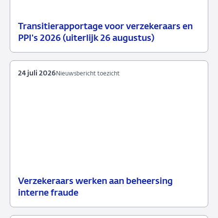
Transitierapportage voor verzekeraars en
29
Nieuwsbericht
PPI's 2026 (uiterlijk 26 augustus)
juli
toezicht
2026
24 juli 2026
Nieuwsbericht toezicht
Verzekeraars werken aan beheersing
24
Nieuwsbericht
interne fraude
juli
toezicht
2026