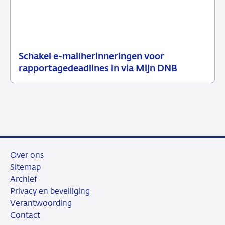
Schakel e-mailherinneringen voor
21
Nieuwsbericht
rapportagedeadlines in via Mijn DNB
juli
toezicht
2026
Over ons
Sitemap
Archief
Privacy en beveiliging
Verantwoording
Contact