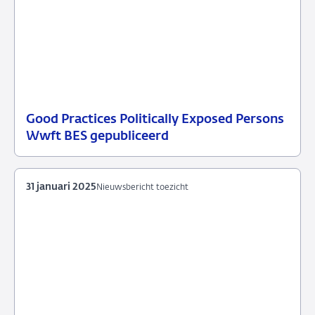
Good Practices Politically Exposed Persons
11
Nieuwsbericht
Wwft BES gepubliceerd
juli
toezicht
2025
31 januari 2025
Nieuwsbericht toezicht