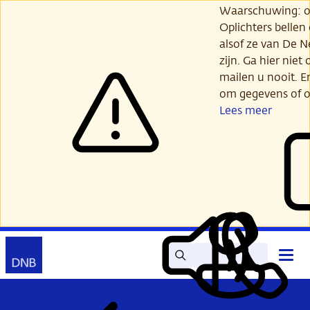
Ga
Waarschuwing: opl
verder
Oplichters bellen
naar
alsof ze van De 
hoofdinhoud
zijn. Ga hier niet 
mailen u nooit. E
om gegevens of o
Lees meer
Zoek
Contact
Hoof
Lees
Mijn
open
voor
DNB