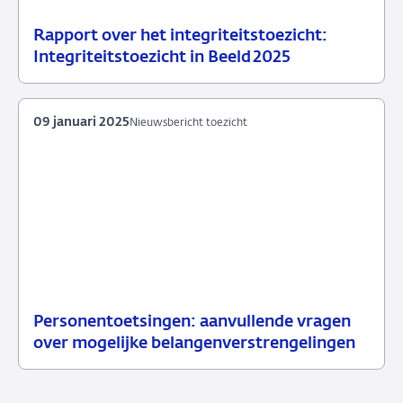
Rapport over het integriteitstoezicht:
31
Nieuwsbericht
Integriteitstoezicht in Beeld 2025
januari
toezicht
2025
09 januari 2025
Nieuwsbericht toezicht
Personentoetsingen: aanvullende vragen
09
Nieuwsbericht
over mogelijke belangenverstrengelingen
januari
toezicht
2025