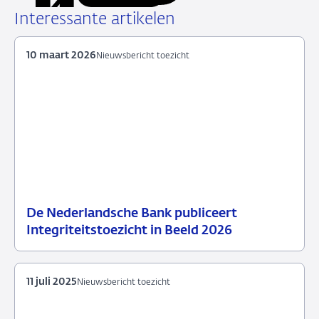
LinkedIn
X
Facebook
e-
Interessante artikelen
mail
10 maart 2026
Nieuwsbericht toezicht
De Nederlandsche Bank publiceert
10
Nieuwsbericht
Integriteitstoezicht in Beeld 2026
maart
toezicht
2026
11 juli 2025
Nieuwsbericht toezicht