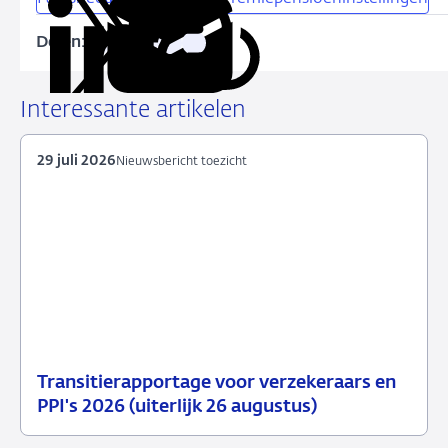
Delen:
Kopieer
Deel
Deel
Deel
Deel
deze
via
via
via
via
URL
LinkedIn
X
Facebook
e-
Interessante artikelen
mail
29 juli 2026
Nieuwsbericht toezicht
Transitierapportage voor verzekeraars en
29
Nieuwsbericht
PPI's 2026 (uiterlijk 26 augustus)
juli
toezicht
2026