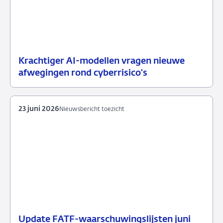
Krachtiger AI-modellen vragen nieuwe
10
Nieuwsbericht
afwegingen rond cyberrisico's
juli
toezicht
2026
23 juni 2026
Nieuwsbericht toezicht
Update FATF-waarschuwingslijsten juni