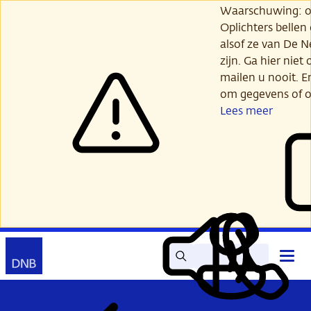
Ga
Waarschuwing: opl
verder
Oplichters bellen
naar
alsof ze van De 
hoofdinhoud
zijn. Ga hier niet 
mailen u nooit. E
om gegevens of o
Lees meer
Zoek
Contact
Hoof
Lees
Mijn
open
voor
DNB