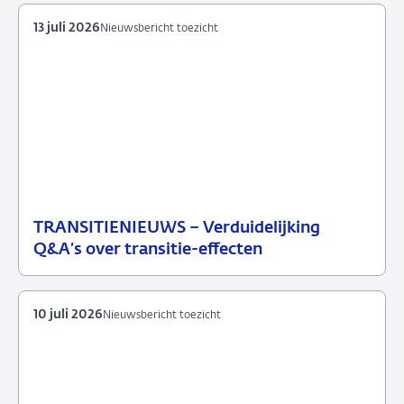
13 juli 2026
Nieuwsbericht toezicht
TRANSITIENIEUWS – Verduidelijking
13
Nieuwsbericht
Q&A’s over transitie-effecten
juli
toezicht
2026
10 juli 2026
Nieuwsbericht toezicht