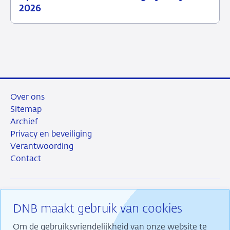
23
Nieuwsbericht
2026
juni
toezicht
2026
Over ons
Sitemap
Archief
Privacy en beveiliging
Verantwoording
Contact
DNB maakt gebruik van cookies
RSS
Instagram
Linkedin
X
Om de gebruiksvriendelijkheid van onze website te