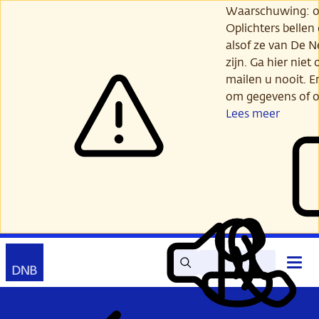
Ga
Waarschuwing: opl
verder
Oplichters bellen
naar
alsof ze van De 
hoofdinhoud
zijn. Ga hier niet 
mailen u nooit. E
om gegevens of o
Lees meer
Zoek
Contact
Hoof
Lees
Mijn
open
voor
DNB