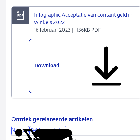
Infographic Acceptatie van contant geld in
winkels 2022
16 februari 2023 |
136KB PDF
Download
Infographic
Acceptatie
van
contant
geld
in
winkels
2022
Ontdek gerelateerde artikelen
Nieuws
Geld en betalen