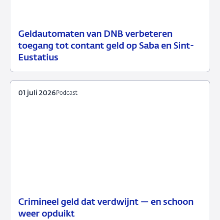
Geldautomaten van DNB verbeteren
03
Persbericht
toegang tot contant geld op Saba en Sint-
juli
Eustatius
2026
01 juli 2026
Podcast
Crimineel geld dat verdwijnt — en schoon
01
Podcast
weer opduikt