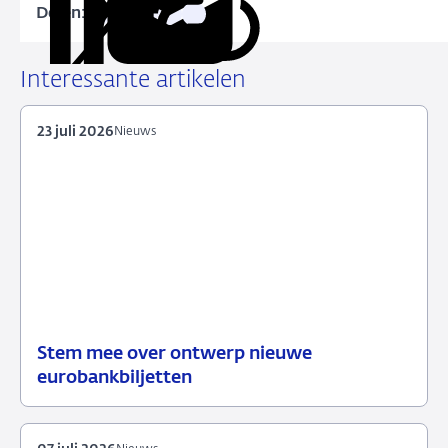
Delen:
Kopieer
Deel
Deel
Deel
Deel
deze
via
via
via
via
URL
LinkedIn
X
Facebook
e-
Interessante artikelen
mail
23 juli 2026
Nieuws
Stem mee over ontwerp nieuwe
23
Nieuws
eurobankbiljetten
juli
2026