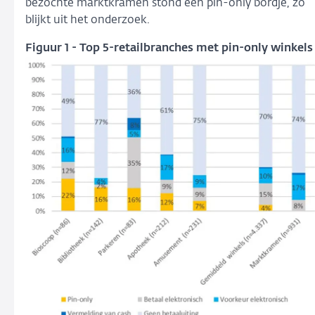
bezochte marktkramen stond een pin-only bordje, zo
blijkt uit het onderzoek.
Figuur 1 - Top 5-retailbranches met pin-only winkels
Vergroot
de
afbeelding:
Top
5-
retailbranches
met
pin-
only
winkels