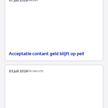
07 juli 2026
Nieuws
Acceptatie contant geld blijft op peil
07
Nieuws
juli
2026
03 juli 2026
Persbericht