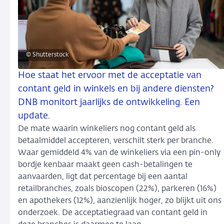
© Shutterstock
Hoe staat het ervoor met de acceptatie van
contant geld in winkels en bij andere diensten?
DNB monitort jaarlijks de ontwikkeling. Een
update.
De mate waarin winkeliers nog contant geld als
betaalmiddel accepteren, verschilt sterk per branche.
Waar gemiddeld 4% van de winkeliers via een pin-only
bordje kenbaar maakt geen cash-betalingen te
aanvaarden, ligt dat percentage bij een aantal
retailbranches, zoals bioscopen (22%), parkeren (16%)
en apothekers (12%), aanzienlijk hoger, zo blijkt uit ons
onderzoek. De acceptatiegraad van contant geld in