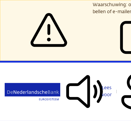
Ga
Waarschuwing: opl
verder
bellen of e-maile
naar
hoofdinhoud
Lees
voor