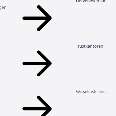
Herverzekeraars
ngen
Trustkantoren
n
Wisselinstellingen