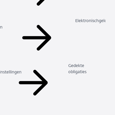
Elektronischgeldinst
en
Gedekte
obligaties
nstellingen