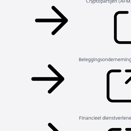
Cryptopartijen (AFM
Beleggingsondernemin
Financieel dienstverlen