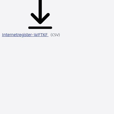
Internetregister-WFTKF
CSV
(CSV)