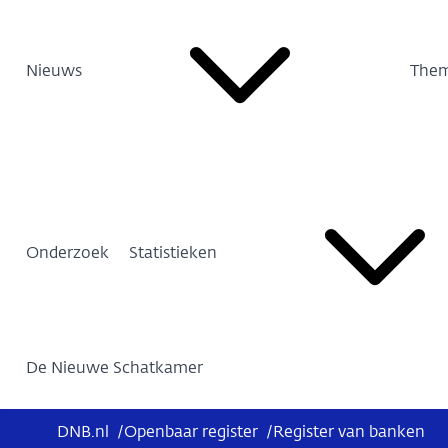
Nieuws
Them
Onderzoek
Statistieken
De Nieuwe Schatkamer
DNB.nl
/
Openbaar register
/
Register van banken