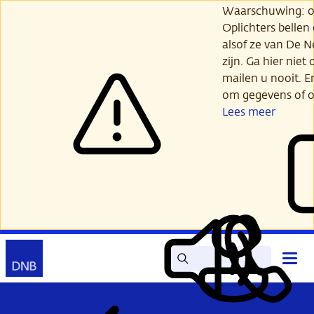
Ga
Waarschuwing: opl
verder
Oplichters bellen
naar
alsof ze van De 
hoofdinhoud
zijn. Ga hier niet 
mailen u nooit. E
om gegevens of o
Lees meer
Zoek
Contact
Hoof
Lees
Mijn
open
voor
DNB