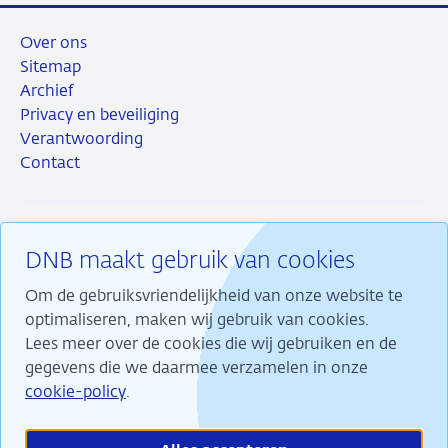
Over ons
Sitemap
Archief
Privacy en beveiliging
Verantwoording
Contact
DNB maakt gebruik van cookies
RSS
Instagram
Linkedin
X
Om de gebruiksvriendelijkheid van onze website te
optimaliseren, maken wij gebruik van cookies.
Lees meer over de cookies die wij gebruiken en de
gegevens die we daarmee verzamelen in onze
Wij maken ons sterk voor financiële stabiliteit en
cookie-policy
.
dragen daarmee bij aan duurzame welvaart in
Nederland.