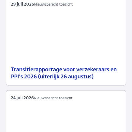
29 juli 2026
Nieuwsbericht toezicht
Transitierapportage voor verzekeraars en
29
Nieuwsbericht
PPI's 2026 (uiterlijk 26 augustus)
juli
toezicht
2026
24 juli 2026
Nieuwsbericht toezicht