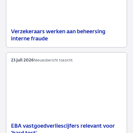
Verzekeraars werken aan beheersing
24
Nieuwsbericht
interne fraude
juli
toezicht
2026
23 juli 2026
Nieuwsbericht toezicht
EBA vastgoedverliescijfers relevant voor
23
Nieuwsbericht