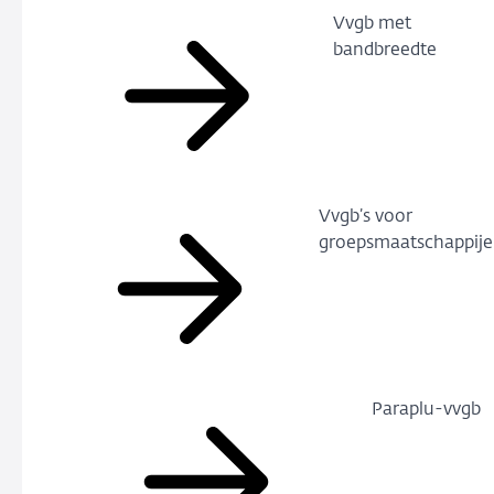
Vvgb met
bandbreedte
Vvgb’s voor
groepsmaatschappij
Paraplu-vvgb