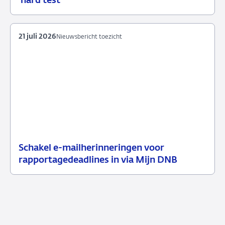
'hard test'
juli
toezicht
2026
21 juli 2026
Nieuwsbericht toezicht
Schakel e-mailherinneringen voor
21
Nieuwsbericht
rapportagedeadlines in via Mijn DNB
juli
toezicht
2026