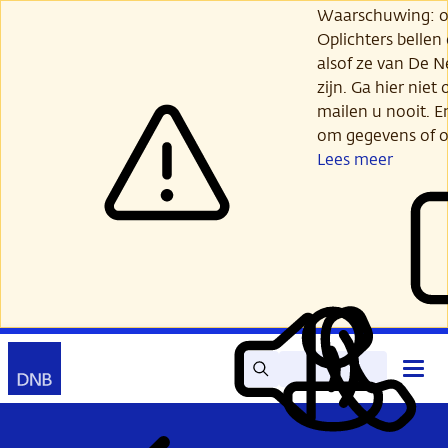
Ga
Waarschuwing: opl
verder
Oplichters bellen
naar
alsof ze van De 
hoofdinhoud
zijn. Ga hier niet 
mailen u nooit. E
om gegevens of o
Lees meer
Zoek
Contact
Hoof
Lees
Mijn
open
voor
DNB