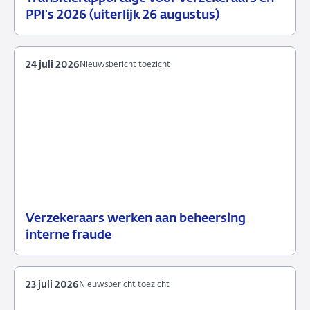
29
Nieuwsbericht
PPI's 2026 (uiterlijk 26 augustus)
juli
toezicht
2026
24 juli 2026
Nieuwsbericht toezicht
Verzekeraars werken aan beheersing
24
Nieuwsbericht
interne fraude
juli
toezicht
2026
23 juli 2026
Nieuwsbericht toezicht