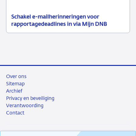
Schakel e-mailherinneringen voor
21
Nieuwsbericht
rapportagedeadlines in via Mijn DNB
juli
toezicht
2026
Over ons
Sitemap
Archief
Privacy en beveiliging
Verantwoording
Contact