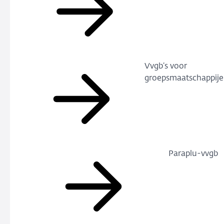
Vvgb’s voor
groepsmaatschappij
Paraplu-vvgb