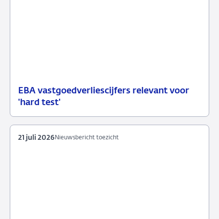
EBA vastgoedverliescijfers relevant voor
23
Nieuwsbericht
'hard test'
juli
toezicht
2026
21 juli 2026
Nieuwsbericht toezicht