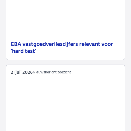
EBA vastgoedverliescijfers relevant voor
23
Nieuwsbericht
'hard test'
juli
toezicht
2026
21 juli 2026
Nieuwsbericht toezicht