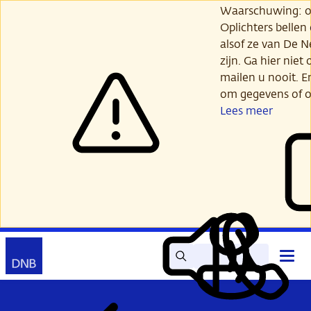
Ga
Waarschuwing: opl
verder
Oplichters bellen
naar
alsof ze van De 
hoofdinhoud
zijn. Ga hier niet 
mailen u nooit. E
om gegevens of o
Lees meer
Zoek
Contact
Hoof
Lees
Mijn
open
voor
DNB