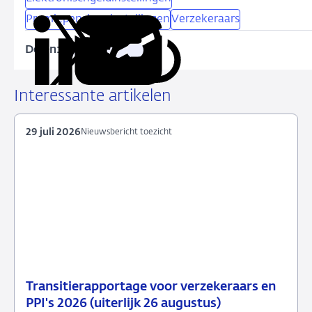
Premiepensioeninstellingen
Verzekeraars
Delen:
Kopieer
Deel
Deel
Deel
Deel
deze
via
via
via
via
URL
LinkedIn
X
Facebook
e-
Interessante artikelen
mail
29 juli 2026
Nieuwsbericht toezicht
Transitierapportage voor verzekeraars en
29
Nieuwsbericht
PPI's 2026 (uiterlijk 26 augustus)