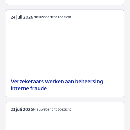
juli
toezicht
2026
24 juli 2026
Nieuwsbericht toezicht
Verzekeraars werken aan beheersing
24
Nieuwsbericht
interne fraude
juli
toezicht
2026
23 juli 2026
Nieuwsbericht toezicht