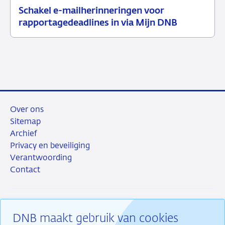
Schakel e-mailherinneringen voor
21
Nieuwsbericht
rapportagedeadlines in via Mijn DNB
juli
toezicht
2026
Over ons
Sitemap
Archief
Privacy en beveiliging
Verantwoording
Contact
DNB maakt gebruik van cookies
RSS
Instagram
Linkedin
X