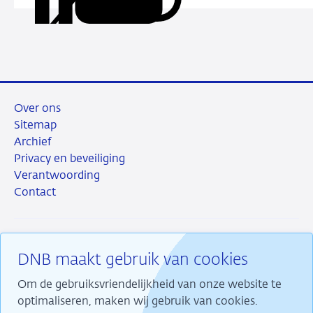
deze
via
via
via
via
URL
LinkedIn
X
Facebook
e-
mail
Over ons
Sitemap
Archief
Privacy en beveiliging
Verantwoording
Contact
DNB maakt gebruik van cookies
RSS
Instagram
Linkedin
X
Om de gebruiksvriendelijkheid van onze website te
optimaliseren, maken wij gebruik van cookies.