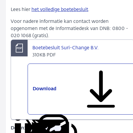
Lees hier
het volledige boetebesluit
.
Voor nadere informatie kan contact worden
opgenomen met de Informatiedesk van DNB: 0800 -
020 1068 (gratis).
Boetebesluit Suri-Change B.V.
310KB PDF
Download
Boetebesluit
Suri-
Change
B.V.
Delen:
Kopieer
Deel
Deel
Deel
Deel