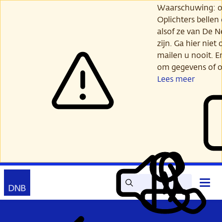
Ga
Waarschuwing: opl
verder
Oplichters bellen
naar
alsof ze van De 
hoofdinhoud
zijn. Ga hier niet 
mailen u nooit. E
om gegevens of o
Lees meer
Zoek
Contact
Hoof
Lees
Mijn
open
voor
DNB