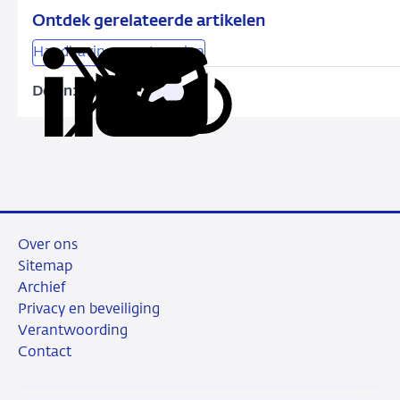
Ontdek gerelateerde artikelen
Handhavingsmaatregelen
Delen:
Kopieer
Deel
Deel
Deel
Deel
deze
via
via
via
via
URL
LinkedIn
X
Facebook
e-
mail
Over ons
Sitemap
Archief
Privacy en beveiliging
Verantwoording
Contact