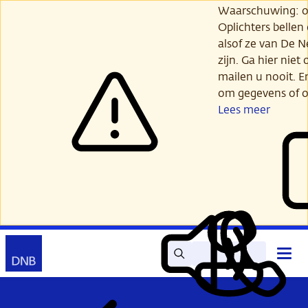
Ga
Waarschuwing: opl
verder
Oplichters bellen
naar
alsof ze van De 
hoofdinhoud
zijn. Ga hier niet 
mailen u nooit. E
om gegevens of o
Lees meer
Zoek
Contact
Hoof
Lees
Mijn
open
voor
DNB