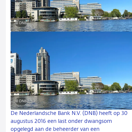
© DNB
© DNB
De Nederlandsche Bank N.V. (DNB) heeft op 30
augustus 2016 een last onder dwangsom
opgelegd aan de beheerder van een