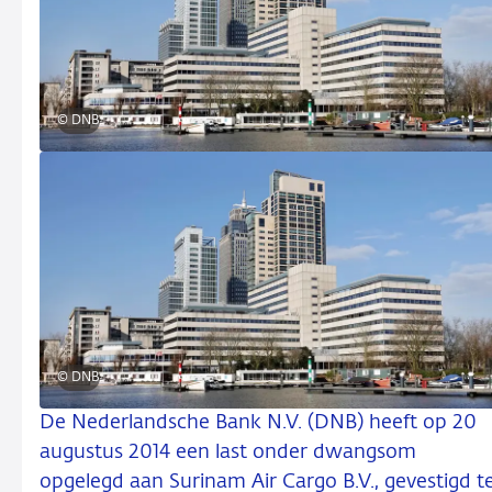
© DNB
© DNB
De Nederlandsche Bank N.V. (DNB) heeft op 20
augustus 2014 een last onder dwangsom
opgelegd aan Surinam Air Cargo B.V., gevestigd t