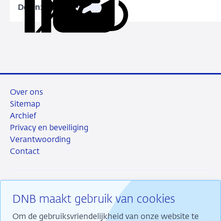
Delen:
Kopieer
Deel
Deel
Deel
Deel
deze
via
via
via
via
URL
LinkedIn
X
Facebook
e-
mail
Over ons
Sitemap
Archief
Privacy en beveiliging
Verantwoording
Contact
DNB maakt gebruik van cookies
RSS
Instagram
Linkedin
X
Om de gebruiksvriendelijkheid van onze website te