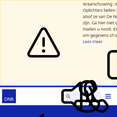
Ga
Waarschuwing: opl
verder
Oplichters bellen
naar
alsof ze van De 
hoofdinhoud
zijn. Ga hier niet 
mailen u nooit. E
om gegevens of o
Lees meer
Zoek
Contact
Hoof
Lees
Mijn
open
voor
DNB