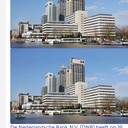
© DNB
© DNB
De Nederlandsche Bank N.V. (DNB) heeft op 19