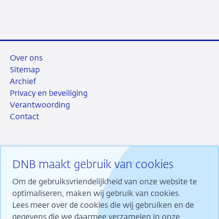
LinkedIn
X
Facebook
e-
Pensioenfonds
mail
Hunter
Douglas
Over ons
Sitemap
Archief
Privacy en beveiliging
Verantwoording
Contact
DNB maakt gebruik van cookies
RSS
Instagram
Linkedin
X
Om de gebruiksvriendelijkheid van onze website te
optimaliseren, maken wij gebruik van cookies.
Lees meer over de cookies die wij gebruiken en de
gegevens die we daarmee verzamelen in onze