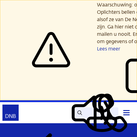
Ga
Waarschuwing: opl
verder
Oplichters bellen
naar
alsof ze van De 
hoofdinhoud
zijn. Ga hier niet 
mailen u nooit. E
om gegevens of o
Lees meer
Zoek
Contact
Hoof
Lees
Mijn
open
voor
DNB