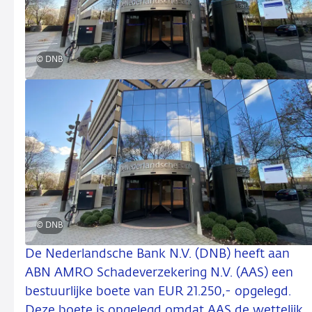
© DNB
© DNB
De Nederlandsche Bank N.V. (DNB) heeft aan
ABN AMRO Schadeverzekering N.V. (AAS) een
bestuurlijke boete van EUR 21.250,- opgelegd.
Deze boete is opgelegd omdat AAS de wettelijk