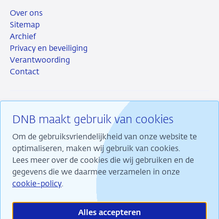
Over ons
Sitemap
Archief
Privacy en beveiliging
Verantwoording
Contact
DNB maakt gebruik van cookies
RSS
Instagram
Linkedin
X
Om de gebruiksvriendelijkheid van onze website te
optimaliseren, maken wij gebruik van cookies.
Lees meer over de cookies die wij gebruiken en de
gegevens die we daarmee verzamelen in onze
Wij maken ons sterk voor financiële stabiliteit en
cookie-policy
.
dragen daarmee bij aan duurzame welvaart in
Nederland.
Alles accepteren