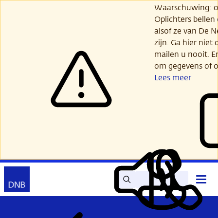
Ga
Waarschuwing: opl
verder
Oplichters bellen
naar
alsof ze van De 
hoofdinhoud
zijn. Ga hier niet 
mailen u nooit. E
om gegevens of o
Lees meer
Zoek
Contact
Hoof
Lees
Mijn
open
voor
DNB