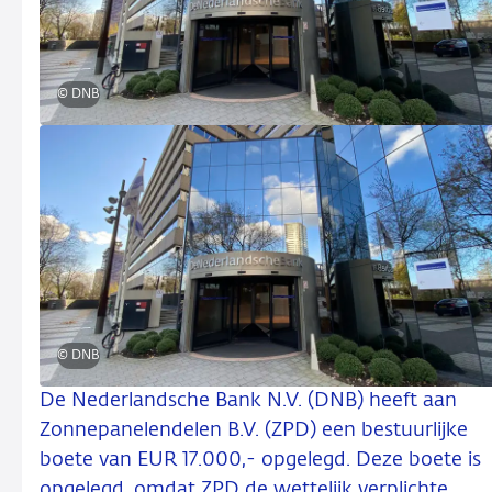
© DNB
© DNB
De Nederlandsche Bank N.V. (DNB) heeft aan
Zonnepanelendelen B.V. (ZPD) een bestuurlijke
boete van EUR 17.000,- opgelegd. Deze boete is
opgelegd, omdat ZPD de wettelijk verplichte