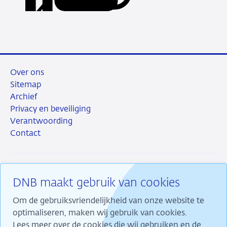
via
via
via
via
niet
URL
LinkedIn
X
Facebook
e-
tijdig
mail
rapporteren
Over ons
Sitemap
Archief
Privacy en beveiliging
Verantwoording
Contact
DNB maakt gebruik van cookies
RSS
Instagram
Linkedin
X
Om de gebruiksvriendelijkheid van onze website te
optimaliseren, maken wij gebruik van cookies.
Lees meer over de cookies die wij gebruiken en de