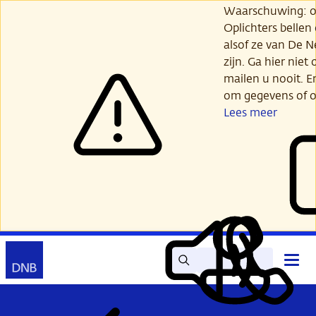
Ga
Waarschuwing: opl
verder
Oplichters bellen
naar
alsof ze van De 
hoofdinhoud
zijn. Ga hier niet 
mailen u nooit. E
om gegevens of o
Lees meer
Zoek
Contact
Hoof
Lees
Mijn
open
voor
DNB