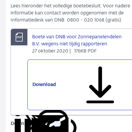
Lees hieronder het volledige boetebesluit. Voor nadere
informatie kan contact worden opgenomen met de
Informatiedesk van DNB: 0800 - 020 1068 (gratis).
Boete van DNB voor Zonnepanelendelen
B.V. wegens niet tijdig rapporteren
27 oktober 2020 |
176KB PDF
Download
Boete
van
DNB
voor
Zonnepanelendelen
B.V.
Delen:
Kopieer
Deel
Deel
Deel
Deel
wegens
deze