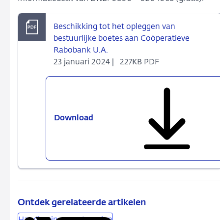
Beschikking tot het opleggen van
bestuurlijke boetes aan Coöperatieve
Rabobank U.A.
23 januari 2024 |
227KB PDF
Download
Beschikking
tot
het
opleggen
van
bestuurlijke
boetes
aan
Ontdek gerelateerde artikelen
Coöperatieve