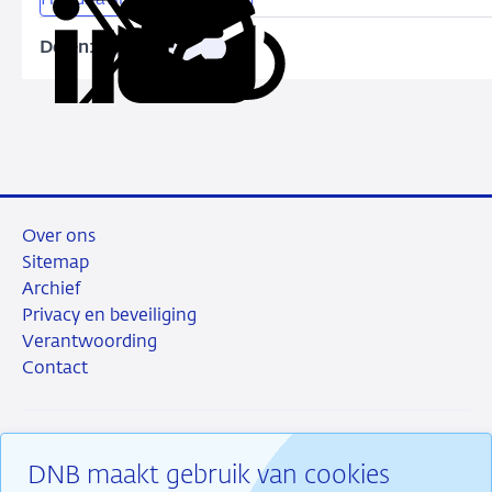
Handhavingsmaatregelen
Rabobank
U.A.
Delen:
Kopieer
Deel
Deel
Deel
Deel
deze
via
via
via
via
URL
LinkedIn
X
Facebook
e-
mail
Over ons
Sitemap
Archief
Privacy en beveiliging
Verantwoording
Contact
DNB maakt gebruik van cookies
RSS
Instagram
Linkedin
X