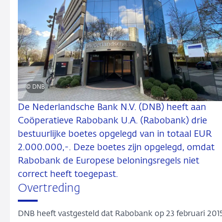
© DNB
De Nederlandsche Bank N.V. (DNB) heeft aan
Coöperatieve Rabobank U.A. (Rabobank) drie
bestuurlijke boetes opgelegd van in totaal EUR
2.000.000,-. Deze boetes zijn opgelegd, omdat
Rabobank de Europese beloningsregels niet
correct heeft toegepast.
Overtreding
DNB heeft vastgesteld dat Rabobank op 23 februari 201