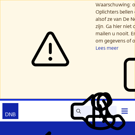
Ga
Waarschuwing: opl
verder
Oplichters bellen
naar
alsof ze van De 
hoofdinhoud
zijn. Ga hier niet 
mailen u nooit. E
om gegevens of o
Lees meer
Zoek
Contact
Hoof
Lees
Mijn
open
voor
DNB