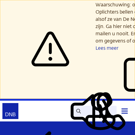
Ga
Waarschuwing: opl
verder
Oplichters bellen
naar
alsof ze van De 
hoofdinhoud
zijn. Ga hier niet 
mailen u nooit. E
om gegevens of o
Lees meer
Zoek
Contact
Hoof
Lees
Mijn
open
voor
DNB