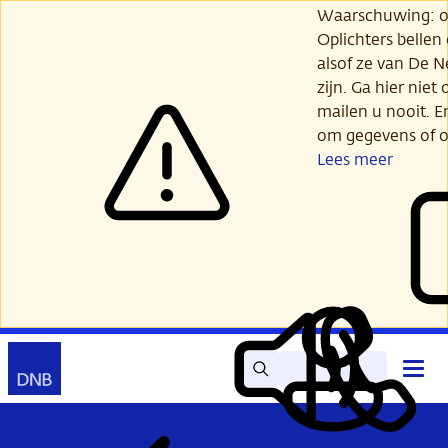
Ga
Waarschuwing: opl
verder
Oplichters bellen
naar
alsof ze van De 
hoofdinhoud
zijn. Ga hier niet 
mailen u nooit. E
om gegevens of o
Lees meer
Zoek
Contact
Hoof
Lees
Mijn
open
voor
DNB