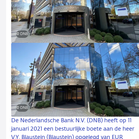
© DNB
© DNB
De Nederlandsche Bank N.V. (DNB) heeft op 11
januari 2021 een bestuurlijke boete aan de heer
V.Y. Blaustein (Blaustein) opgelegd van EUR