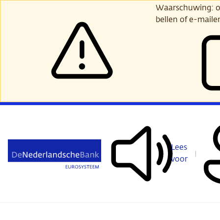
Ga
Waarschuwing: opl
verder
bellen of e-maile
naar
hoofdinhoud
Lees
voor