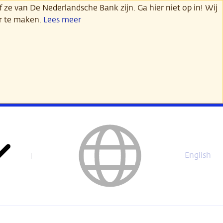
 ze van De Nederlandsche Bank zijn. Ga hier niet op in! Wij
er te maken.
Lees meer
English
This
page
is
not
available
in
English.