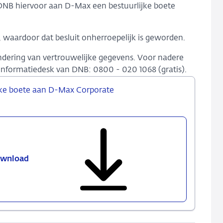
 DNB hiervoor aan D-Max een bestuurlijke boete
waardoor dat besluit onherroepelijk is geworden.
ondering van vertrouwelijke gegevens. Voor nadere
formatiedesk van DNB: 0800 - 020 1068 (gratis).
ijke boete aan D-Max Corporate
wnload
Besluit
tot
het
opleggen
van
een