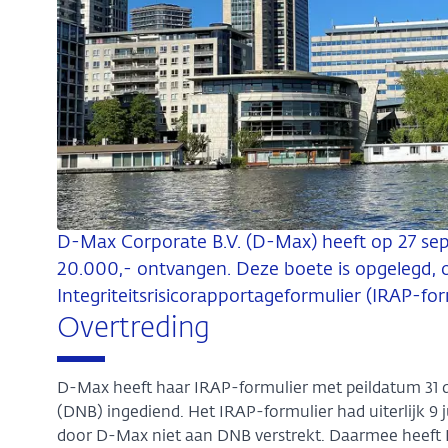
D-Max Corporate B.V. (D-Max) heeft op 27 se
20.000,- ontvangen. Deze boete is opgelegd, 
Integriteitsrisicorapportageformulier (IRAP-form
Overtreding
D-Max heeft haar IRAP-formulier met peildatum 31 d
(DNB) ingediend. Het IRAP-formulier had uiterlijk 9 
door D-Max niet aan DNB verstrekt. Daarmee heeft 