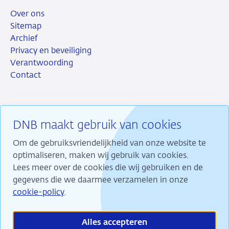
Over ons
Sitemap
Archief
Privacy en beveiliging
Verantwoording
Contact
DNB maakt gebruik van cookies
RSS
Instagram
Linkedin
X
Om de gebruiksvriendelijkheid van onze website te
optimaliseren, maken wij gebruik van cookies.
Lees meer over de cookies die wij gebruiken en de
gegevens die we daarmee verzamelen in onze
Wij maken ons sterk voor financiële stabiliteit en
cookie-policy
.
dragen daarmee bij aan duurzame welvaart in
Nederland.
Alles accepteren