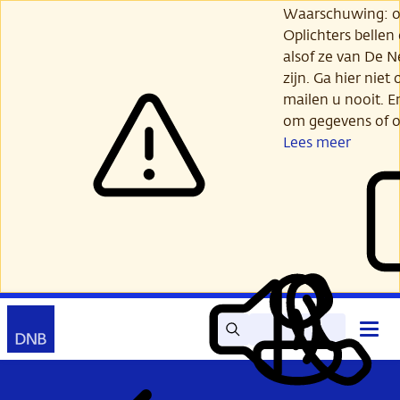
Ga
Waarschuwing: opl
verder
Oplichters bellen
naar
alsof ze van De 
hoofdinhoud
zijn. Ga hier niet 
mailen u nooit. E
om gegevens of o
Lees meer
Zoek
Contact
Hoof
Lees
Mijn
open
voor
DNB