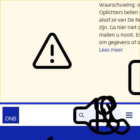
Ga
Waarschuwing: opl
verder
Oplichters bellen
naar
alsof ze van De 
hoofdinhoud
zijn. Ga hier niet 
mailen u nooit. E
om gegevens of o
Lees meer
Zoek
Contact
Hoof
Lees
Mijn
open
voor
DNB