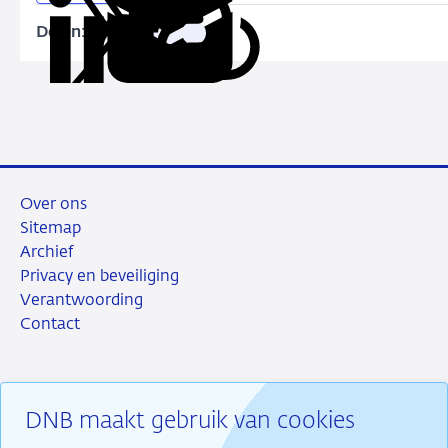
Delen:
Kopieer
Deel
Deel
Deel
Deel
deze
via
via
via
via
URL
LinkedIn
X
Facebook
e-
mail
Over ons
Sitemap
Archief
Privacy en beveiliging
Verantwoording
Contact
DNB maakt gebruik van cookies
RSS
Instagram
Linkedin
X