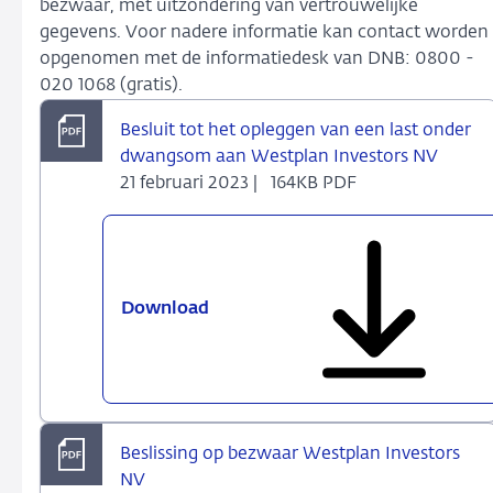
bezwaar, met uitzondering van vertrouwelijke
gegevens. Voor nadere informatie kan contact worden
opgenomen met de informatiedesk van DNB: 0800 -
020 1068 (gratis).
Besluit tot het opleggen van een last onder
dwangsom aan Westplan Investors NV
21 februari 2023 |
164KB PDF
Download
Besluit
tot
het
opleggen
van
een
Beslissing op bezwaar Westplan Investors
last
NV