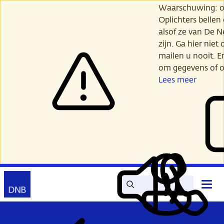
Ga
Waarschuwing: opl
verder
Oplichters bellen
naar
alsof ze van De 
hoofdinhoud
zijn. Ga hier niet 
mailen u nooit. E
om gegevens of o
Lees meer
Zoek
Contact
Hoof
Lees
Mijn
open
voor
DNB