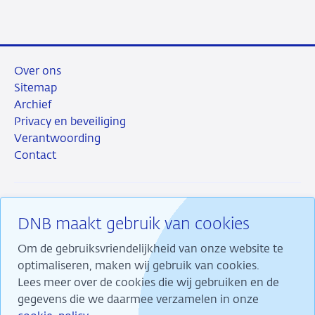
mail
Over ons
Sitemap
Archief
Privacy en beveiliging
Verantwoording
Contact
DNB maakt gebruik van cookies
RSS
Instagram
Linkedin
X
Om de gebruiksvriendelijkheid van onze website te
optimaliseren, maken wij gebruik van cookies.
Lees meer over de cookies die wij gebruiken en de
gegevens die we daarmee verzamelen in onze
Wij maken ons sterk voor financiële stabiliteit en