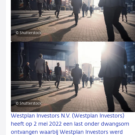
© Shutterstock
© Shutterstock
Westplan Investors N.V. (Westplan Investors)
heeft op 2 mei 2022 een last onder dwangsom
ontvangen waarbij Westplan Investors werd