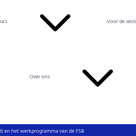
a's
Voor de sect
Over ons
liteit en het werkprogramma van de FSB