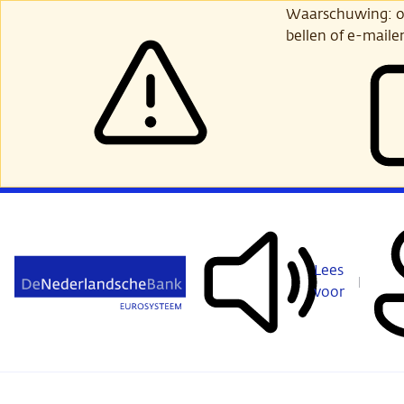
Ga
Waarschuwing: opl
verder
bellen of e-maile
naar
hoofdinhoud
Lees
voor