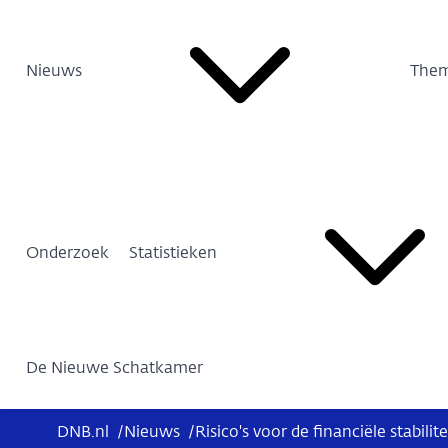
Nieuws
Them
Onderzoek
Statistieken
De Nieuwe Schatkamer
DNB.nl
/
Nieuws
/
Risico's voor de financiële stabi